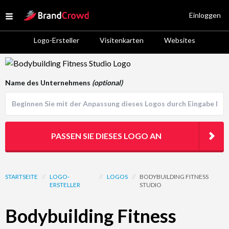
Site Logo
Einloggen
Open menu
Logo-Ersteller
Visitenkarten
Websites
Logo Template Preview
Name des Unternehmens
(optional)
PASSEN SIE DIESES LOGO AN
STARTSEITE
//
LOGO-
//
LOGOS
//
BODYBUILDING FITNESS
ERSTELLER
STUDIO
Bodybuilding Fitness