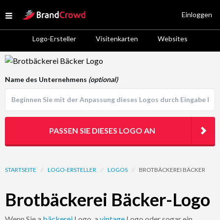
Site Logo
Einloggen
Open menu
Logo-Ersteller
Visitenkarten
Websites
Logo Template Preview
Name des Unternehmens
(optional)
PASSEN SIE DIESES LOGO AN
STARTSEITE
//
LOGO-ERSTELLER
//
LOGOS
//
BROTBÄCKEREI BÄCKER
Brotbäckerei Bäcker-Logo
Wenn Sie a
bäckerei
Logo, a
vintage
Logo oder sogar ein