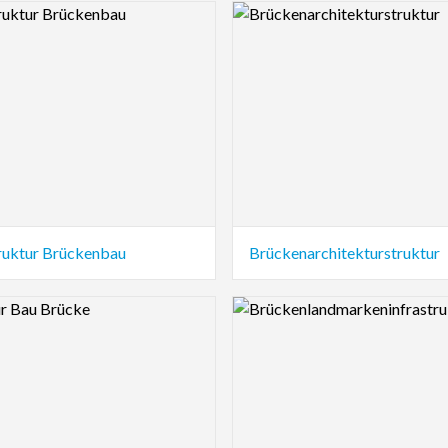
view Image
Logo Preview Image
truktur Brückenbau
Brückenarchitekturstruktur
view Image
Logo Preview Image