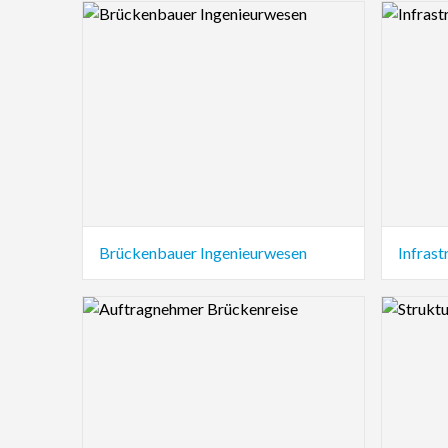
Logo Preview Image
Logo Pre
Brückenbauer Ingenieurwesen
Infras
Logo Preview Image
Logo Pre