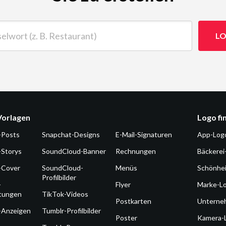
t (z. B. Restaurant)
LO
Vorlagen
Logo fi
-Posts
Snapchat-Designs
E-Mail-Signaturen
App-Log
-Storys
SoundCloud-Banner
Rechnungen
Bäckerei
-Cover
SoundCloud-
Menüs
Schönhe
Profilbilder
-
Flyer
Marke-L
ltungen
TikTok-Videos
Postkarten
Unterne
-Anzeigen
Tumblr-Profilbilder
Poster
Kamera-