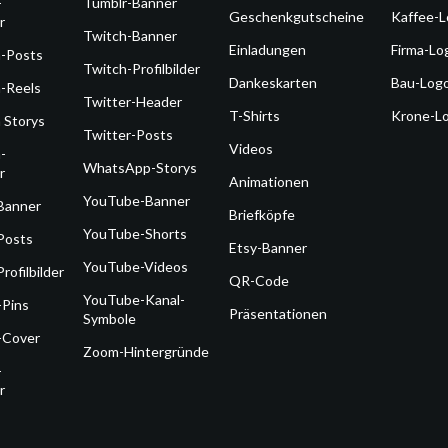
-
Tumblr-Banner
Geschenkgutscheine
Kaffee-
r
Twitch-Banner
Einladungen
Firma-Lo
m-Posts
Twitch-Profilbilder
Dankeskarten
Bau-Log
-Reels
Twitter-Header
T-Shirts
Krone-L
 Storys
Twitter-Posts
Videos
-
WhatsApp-Storys
r
Animationen
YouTube-Banner
Banner
Briefköpfe
YouTube-Shorts
Posts
Etsy-Banner
YouTube-Videos
rofilbilder
QR-Code
YouTube-Kanal-
-Pins
Präsentationen
Symbole
-Cover
Zoom-Hintergründe
-
r