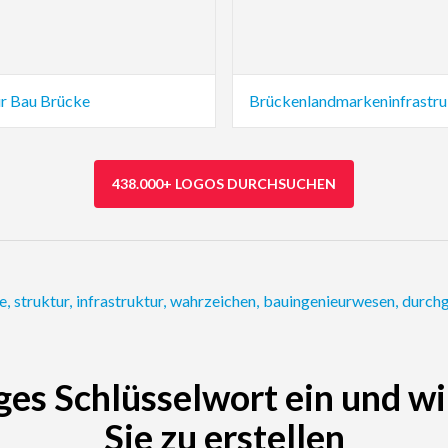
ur Bau Brücke
Brückenlandmarkeninfrastru
438.000+ LOGOS DURCHSUCHEN
e
,
struktur
,
infrastruktur
,
wahrzeichen
,
bauingenieurwesen
,
durch
ges Schlüsselwort ein und wi
Sie zu erstellen