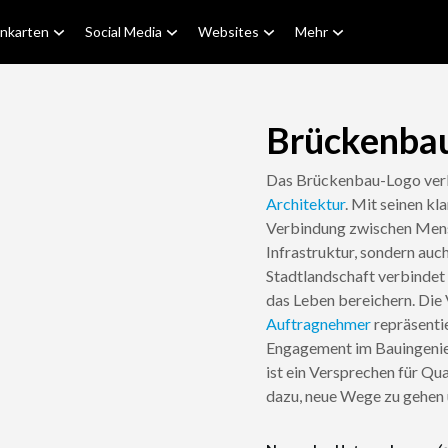
enkarten
Social Media
Websites
Mehr
Brückenba
Das Brückenbau-Logo verk
Architektur
. Mit seinen kl
Verbindung zwischen Mensc
Infrastruktur, sondern auc
Stadtlandschaft verbindet 
das Leben bereichern. Die
Auftragnehmer
repräsentie
Engagement im Bauingenieu
ist ein Versprechen für Qua
dazu, neue Wege zu gehen 