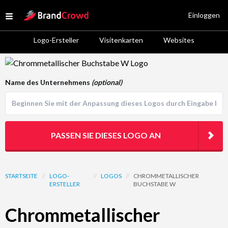
Site Logo
Einloggen
Open menu
Logo-Ersteller
Visitenkarten
Websites
Logo Template Preview
Name des Unternehmens
(optional)
PASSEN SIE DIESES LOGO AN
STARTSEITE
//
LOGO-
//
LOGOS
//
CHROMMETALLISCHER
ERSTELLER
BUCHSTABE W
Chrommetallischer