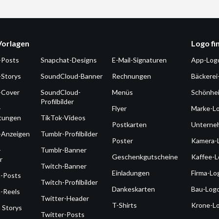
Vorlagen
Logo fi
-Posts
Snapchat-Designs
E-Mail-Signaturen
App-Log
-Storys
SoundCloud-Banner
Rechnungen
Bäckerei
-Cover
SoundCloud-
Menüs
Schönhe
Profilbilder
-
Flyer
Marke-L
ltungen
TikTok-Videos
Postkarten
Unterne
-Anzeigen
Tumblr-Profilbilder
Poster
Kamera-
-
Tumblr-Banner
Geschenkgutscheine
Kaffee-
r
Twitch-Banner
Einladungen
Firma-Lo
m-Posts
Twitch-Profilbilder
Dankeskarten
Bau-Log
-Reels
Twitter-Header
T-Shirts
Krone-L
 Storys
Twitter-Posts