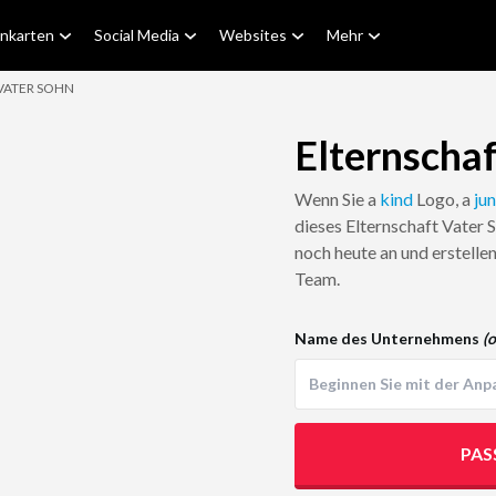
enkarten
Social Media
Websites
Mehr
VATER SOHN
Elternscha
Wenn Sie a
kind
Logo, a
ju
dieses Elternschaft Vater 
noch heute an und erstelle
Team.
Name des Unternehmens
(o
PAS