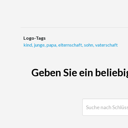
Logo-Tags
kind
,
junge
,
papa
,
elternschaft
,
sohn
,
vaterschaft
Geben Sie ein beliebi
Suche nach Schlüsselwor