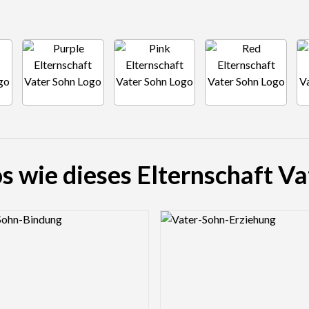
s wie dieses Elternschaft V
view Image
Logo Preview Image