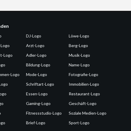
nden
o
DJ-Logo
Löwe-Logo
-Logo
Arzt-Logo
Berg-Logo
it-Logo
Adler-Logo
Musik-Logo
ogo
Bildung-Logo
Name-Logo
hmen-Logo
Mode-Logo
Fotografie-Logo
Logo
Schriftart-Logo
Immobilien-Logo
Logo
Essen-Logo
Restaurant-Logo
go
Gaming-Logo
Geschäft-Logo
o
Fitnessstudio-Logo
Soziale Medien-Logo
ogo
Brief-Logo
Sport-Logo