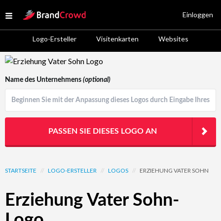
Site Logo
Einloggen
Open menu
Logo-Ersteller
Visitenkarten
Websites
Logo Template Preview
Name des Unternehmens
(optional)
PASSEN SIE DIESES LOGO AN
STARTSEITE
//
LOGO-ERSTELLER
//
LOGOS
//
ERZIEHUNG VATER SOHN
Erziehung Vater Sohn-
Logo