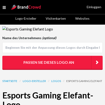
Site Logo
Einloggen
Open menu
Logo-Ersteller
Visitenkarten
Websites
Logo Template Preview
Name des Unternehmens
(optional)
PASSEN SIE DIESES LOGO AN
STARTSEITE
//
LOGO-ERSTELLER
//
LOGOS
//
ESPORTS GAMING ELEFANT
Esports Gaming Elefant-
Logo