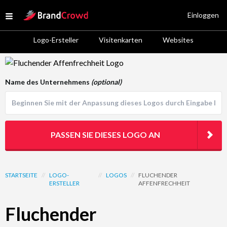
Site Logo
Einloggen
Open menu
Logo-Ersteller
Visitenkarten
Websites
Logo Template Preview
Name des Unternehmens
(optional)
PASSEN SIE DIESES LOGO AN
STARTSEITE
//
LOGO-
//
LOGOS
//
FLUCHENDER
ERSTELLER
AFFENFRECHHEIT
Fluchender