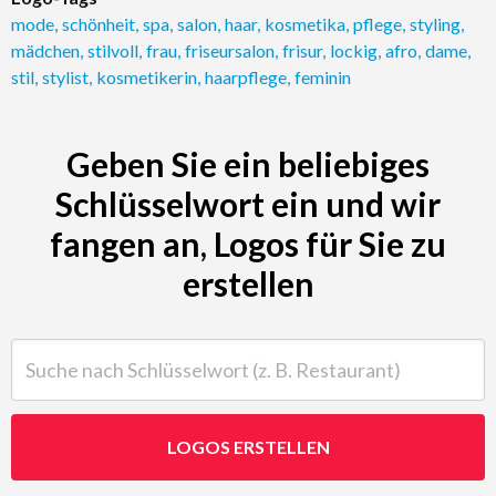
mode
,
schönheit
,
spa
,
salon
,
haar
,
kosmetika
,
pflege
,
styling
,
mädchen
,
stilvoll
,
frau
,
friseursalon
,
frisur
,
lockig
,
afro
,
dame
,
stil
,
stylist
,
kosmetikerin
,
haarpflege
,
feminin
Geben Sie ein beliebiges
Schlüsselwort ein und wir
fangen an, Logos für Sie zu
erstellen
Suche nach Schlüsselwort (z. B. Restaurant)
LOGOS ERSTELLEN