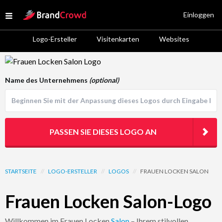
Site Logo
Einloggen
Open menu
Logo-Ersteller
Visitenkarten
Websites
Logo Template Preview
Name des Unternehmens
(optional)
PASSEN SIE DIESES LOGO AN
STARTSEITE
//
LOGO-ERSTELLER
//
LOGOS
//
FRAUEN LOCKEN SALON
Frauen Locken Salon-Logo
Willkommen im Frauen Locken
Salon
– Ihrem stilvollen