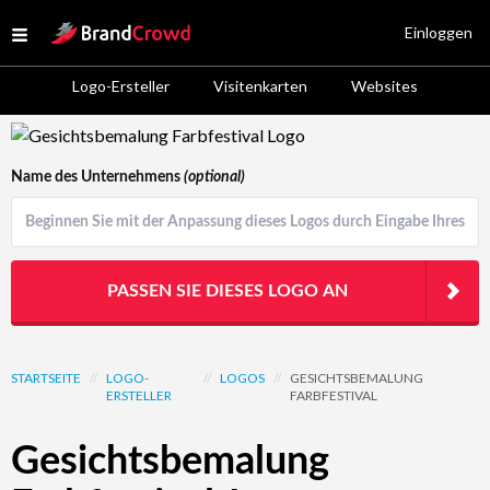
Site Logo
Einloggen
Open menu
Logo-Ersteller
Visitenkarten
Websites
Logo Template Preview
Name des Unternehmens
(optional)
PASSEN SIE DIESES LOGO AN
STARTSEITE
//
LOGO-
//
LOGOS
//
GESICHTSBEMALUNG
ERSTELLER
FARBFESTIVAL
Gesichtsbemalung