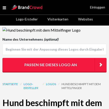
Site Logo
Einloggen
Open menu
Logo-Ersteller
Visitenkarten
Websites
Logo Template Preview
Name des Unternehmens
(optional)
PASSEN SIE DIESES LOGO AN
STARTSEITE
//
LOGO-
//
LOGOS
//
HUND BESCHIMPFT MIT DEM
ERSTELLER
MITTELFINGER
Hund beschimpft mit dem