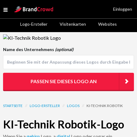
Site Logo
Einloggen
Open menu
Logo-Ersteller
Visitenkarten
Websites
Logo Template Preview
Name des Unternehmens
(optional)
PASSEN SIE DIESES LOGO AN
STARTSEITE
//
LOGO-ERSTELLER
//
LOGOS
//
KI-TECHNIK ROBOTIK
KI-Technik Robotik-Logo
Wenn Sie a
gehirn
Logo, a
digital
Logo oder sogar ein