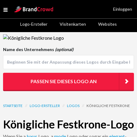
Site Logo
Einloggen
Open menu
Logo-Ersteller
Visitenkarten
Websites
Logo Template Preview
Name des Unternehmens
(optional)
PASSEN SIE DIESES LOGO AN
STARTSEITE
//
LOGO-ERSTELLER
//
LOGOS
//
KÖNIGLICHE FESTKRONE
Königliche Festkrone-Logo
Wenn Sie a
luxus
Logo, a
mode
Logo oder sogar ein
elegant
-