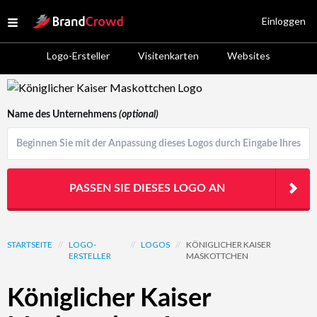
Site Logo
Einloggen
Open menu
Logo-Ersteller
Visitenkarten
Websites
Logo Template Preview
Name des Unternehmens
(optional)
PASSEN SIE DIESES LOGO AN
STARTSEITE
//
LOGO-
//
LOGOS
//
KÖNIGLICHER KAISER
ERSTELLER
MASKOTTCHEN
Königlicher Kaiser