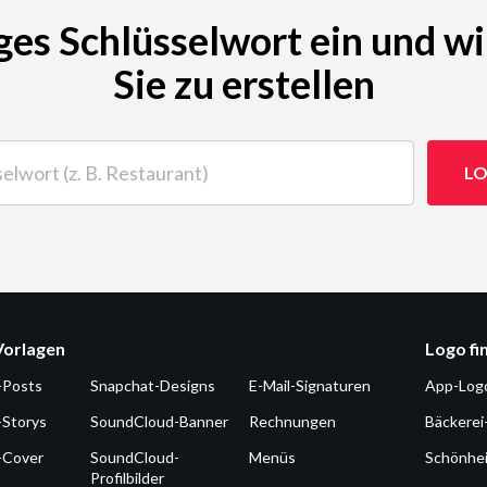
ges Schlüsselwort ein und wi
Sie zu erstellen
t (z. B. Restaurant)
LO
Vorlagen
Logo fi
-Posts
Snapchat-Designs
E-Mail-Signaturen
App-Log
-Storys
SoundCloud-Banner
Rechnungen
Bäckerei
-Cover
SoundCloud-
Menüs
Schönhe
Profilbilder