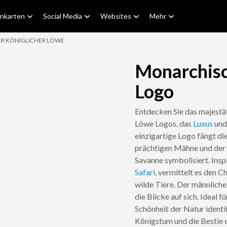
enkarten
Social Media
Websites
Mehr
R KÖNIGLICHER LÖWE
Monarchisc
Logo
Entdecken Sie das majestä
Löwe Logos, das
Luxus
und 
einzigartige Logo fängt di
prächtigen Mähne und der s
Savanne symbolisiert. Insp
Safari
, vermittelt es den 
wilde Tiere. Der männlich
die Blicke auf sich. Ideal 
Schönheit der Natur identi
Königstum und die Bestie d