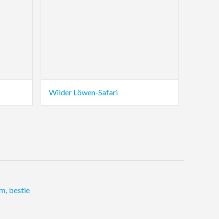
Wilder Löwen-Safari
um
,
bestie