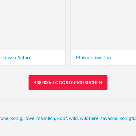
e Löwen-Safari
Mähne Löwe Tier
438.000+ LOGOS DURCHSUCHEN
rone
,
könig
,
löwe
,
männlich
,
kopf
,
wild
,
wildtiere
,
savanne
,
königt