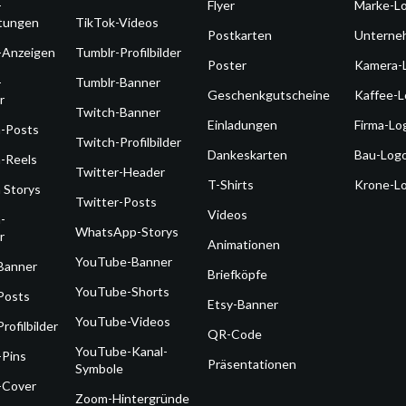
-
Flyer
Marke-L
ltungen
TikTok-Videos
Postkarten
Unterne
-Anzeigen
Tumblr-Profilbilder
Poster
Kamera-
-
Tumblr-Banner
Geschenkgutscheine
Kaffee-
r
Twitch-Banner
Einladungen
Firma-Lo
m-Posts
Twitch-Profilbilder
Dankeskarten
Bau-Log
-Reels
Twitter-Header
T-Shirts
Krone-L
 Storys
Twitter-Posts
Videos
-
WhatsApp-Storys
r
Animationen
YouTube-Banner
Banner
Briefköpfe
YouTube-Shorts
Posts
Etsy-Banner
YouTube-Videos
rofilbilder
QR-Code
YouTube-Kanal-
-Pins
Präsentationen
Symbole
-Cover
Zoom-Hintergründe