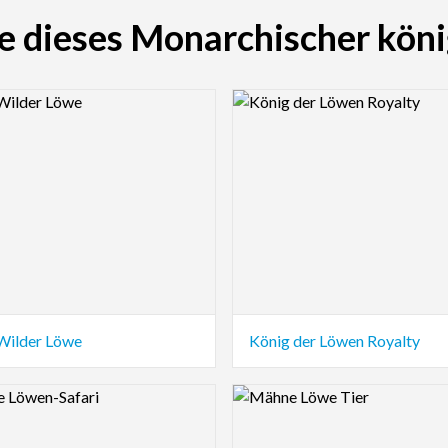
e dieses Monarchischer kön
view Image
Logo Preview Image
Wilder Löwe
König der Löwen Royalty
view Image
Logo Preview Image