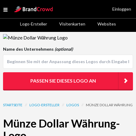
Site Logo
Einloggen
Open menu
Logo-Ersteller
Visitenkarten
Websites
Logo Template Preview
Name des Unternehmens
(optional)
PASSEN SIE DIESES LOGO AN
STARTSEITE
//
LOGO-ERSTELLER
//
LOGOS
//
MÜNZE DOLLAR WÄHRUNG
Münze Dollar Währung-
Logo