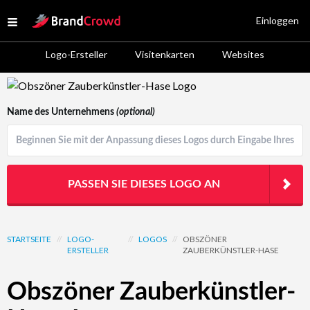
Site Logo
Einloggen
Open menu
Logo-Ersteller
Visitenkarten
Websites
Logo Template Preview
Name des Unternehmens
(optional)
PASSEN SIE DIESES LOGO AN
STARTSEITE
//
LOGO-
//
LOGOS
//
OBSZÖNER
ERSTELLER
ZAUBERKÜNSTLER-HASE
Obszöner Zauberkünstler-