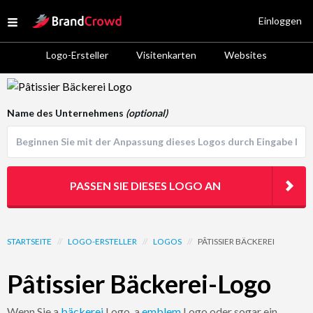
Site Logo
Einloggen
Open menu
Logo-Ersteller
Visitenkarten
Websites
Logo Template Preview
Name des Unternehmens
(optional)
PASSEN SIE DIESES LOGO AN
STARTSEITE
//
LOGO-ERSTELLER
//
LOGOS
//
PÂTISSIER BÄCKEREI
Pâtissier Bäckerei-Logo
Wenn Sie a
bäckerei
Logo, a
emblem
Logo oder sogar ein