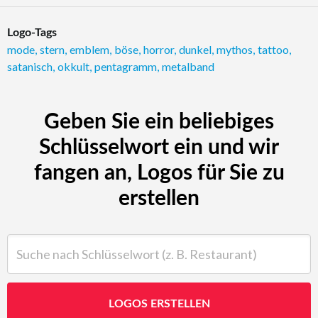
Logo-Tags
mode
,
stern
,
emblem
,
böse
,
horror
,
dunkel
,
mythos
,
tattoo
,
satanisch
,
okkult
,
pentagramm
,
metalband
Geben Sie ein beliebiges
Schlüsselwort ein und wir
fangen an, Logos für Sie zu
erstellen
Suche nach Schlüsselwort (z. B. Restaurant)
LOGOS ERSTELLEN