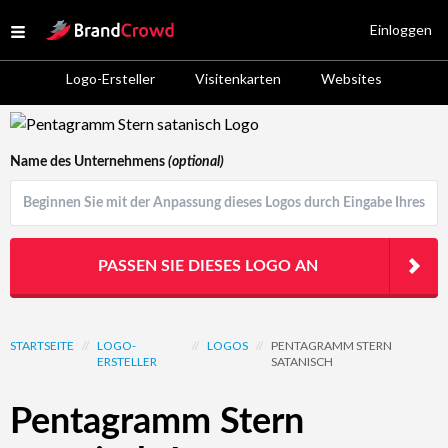
Site Logo
Einloggen
Open menu
Logo-Ersteller
Visitenkarten
Websites
Logo Template Preview
Name des Unternehmens
(optional)
PASSEN SIE DIESES LOGO AN
STARTSEITE
//
LOGO-
//
LOGOS
//
PENTAGRAMM STERN
ERSTELLER
SATANISCH
Pentagramm Stern