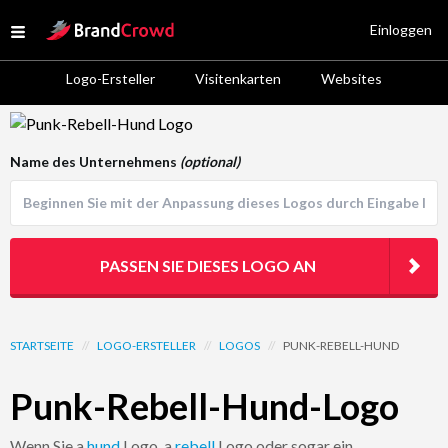
Site Logo
Einloggen
Open menu
Logo-Ersteller
Visitenkarten
Websites
Logo Template Preview
Name des Unternehmens
(optional)
PASSEN SIE DIESES LOGO AN
STARTSEITE
//
LOGO-ERSTELLER
//
LOGOS
//
PUNK-REBELL-HUND
Punk-Rebell-Hund-Logo
Wenn Sie a
hund
Logo, a
rebell
Logo oder sogar ein