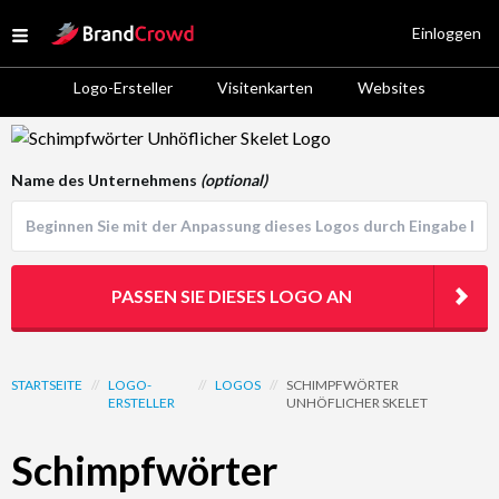
Site Logo
Einloggen
Open menu
Logo-Ersteller
Visitenkarten
Websites
Logo Template Preview
Name des Unternehmens
(optional)
PASSEN SIE DIESES LOGO AN
STARTSEITE
//
LOGO-
//
LOGOS
//
SCHIMPFWÖRTER
ERSTELLER
UNHÖFLICHER SKELET
Schimpfwörter