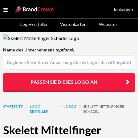
Site Logo
Einloggen
Open menu
Logo-Ersteller
Visitenkarten
Websites
Logo Template Preview
Name des Unternehmens
(optional)
PASSEN SIE DIESES LOGO AN
STARTSEITE
//
LOGO-
//
LOGOS
//
SKELETT MITTELFINGER
ERSTELLER
SCHÄDEL
Skelett Mittelfinger