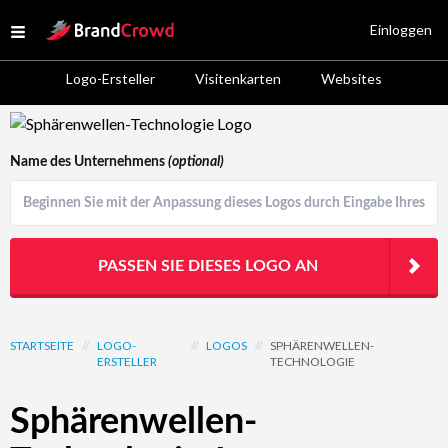
Site Logo
Einloggen
Open menu
Logo-Ersteller
Visitenkarten
Websites
Logo Template Preview
Name des Unternehmens
(optional)
PASSEN SIE DIESES LOGO AN
STARTSEITE
//
LOGO-
//
LOGOS
//
SPHÄRENWELLEN-
ERSTELLER
TECHNOLOGIE
Sphärenwellen-