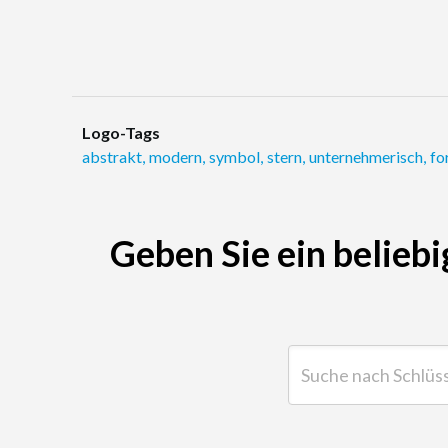
Logo-Tags
abstrakt
,
modern
,
symbol
,
stern
,
unternehmerisch
,
fo
Geben Sie ein beliebi
Suche nach Schlüsselwor