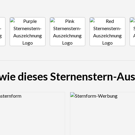
 wie dieses Sternenstern-Au
view Image
Logo Preview Image