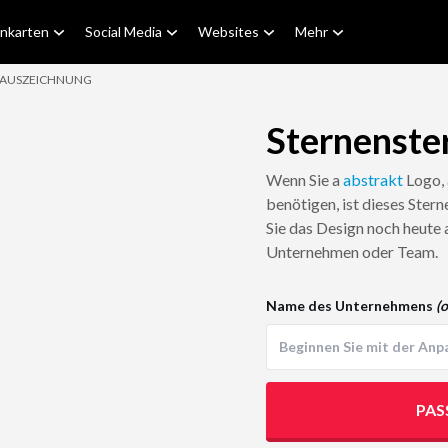
enkarten
Social Media
Websites
Mehr
-AUSZEICHNUNG
Sternenste
Wenn Sie a
abstrakt
Logo,
benötigen, ist dieses Ste
Sie das Design noch heute a
Unternehmen oder Team.
Name des Unternehmens
(o
PAS