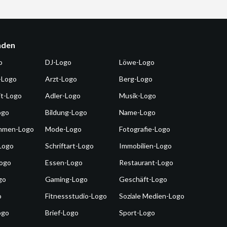
nden
o
DJ-Logo
Löwe-Logo
-Logo
Arzt-Logo
Berg-Logo
it-Logo
Adler-Logo
Musik-Logo
ogo
Bildung-Logo
Name-Logo
hmen-Logo
Mode-Logo
Fotografie-Logo
Logo
Schriftart-Logo
Immobilien-Logo
Logo
Essen-Logo
Restaurant-Logo
go
Gaming-Logo
Geschäft-Logo
o
Fitnessstudio-Logo
Soziale Medien-Logo
ogo
Brief-Logo
Sport-Logo