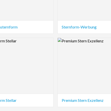
nsternform
Sternform-Werbung
view Image
Logo Preview Image
rm Stellar
Premium Stern Exzellenz