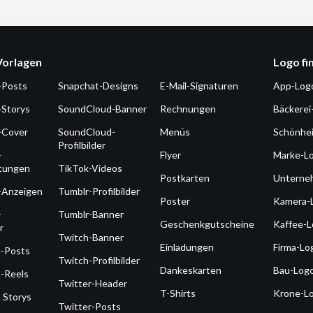
Vorlagen
Logo fi
-Posts
Snapchat-Designs
E-Mail-Signaturen
App-Log
-Storys
SoundCloud-Banner
Rechnungen
Bäckerei
-Cover
SoundCloud-
Menüs
Schönhe
Profilbilder
-
Flyer
Marke-L
ltungen
TikTok-Videos
Postkarten
Unterne
-Anzeigen
Tumblr-Profilbilder
Poster
Kamera-
-
Tumblr-Banner
Geschenkgutscheine
Kaffee-
r
Twitch-Banner
Einladungen
Firma-Lo
m-Posts
Twitch-Profilbilder
Dankeskarten
Bau-Log
-Reels
Twitter-Header
T-Shirts
Krone-L
 Storys
Twitter-Posts