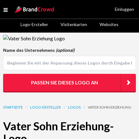
Site Logo
Einloggen
Open menu
Logo-Ersteller
Visitenkarten
Websites
Logo Template Preview
Name des Unternehmens
(optional)
PASSEN SIE DIESES LOGO AN
STARTSEITE
//
LOGO-ERSTELLER
//
LOGOS
//
VATER SOHN ERZIEHUNG
Vater Sohn Erziehung-
Logo