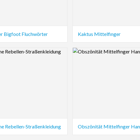
 Bigfoot Fluchwörter
Kaktus Mittelfinger
view Image
Logo Preview Image
e Rebellen-Straßenkleidung
Obszönität Mittelfinger Ha