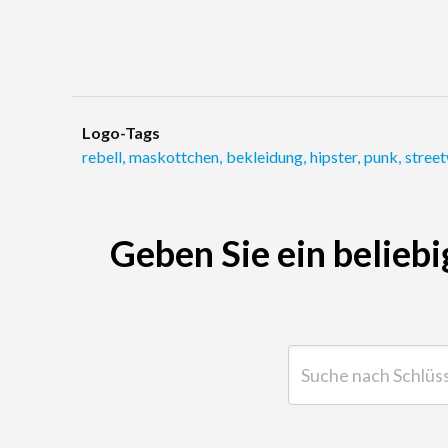
Logo-Tags
rebell
,
maskottchen
,
bekleidung
,
hipster
,
punk
,
stree
Geben Sie ein beliebi
Suche nach Schlüsselwor