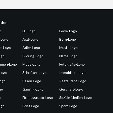
nden
o
DJ-Logo
Löwe-Logo
-Logo
Arzt-Logo
Berg-Logo
it-Logo
Adler-Logo
Musik-Logo
ogo
Bildung-Logo
Name-Logo
hmen-Logo
Mode-Logo
Fotografie-Logo
Logo
Schriftart-Logo
Immobilien-Logo
Logo
Essen-Logo
Restaurant-Logo
go
Gaming-Logo
Geschäft-Logo
o
Fitnessstudio-Logo
Soziale Medien-Logo
ogo
Brief-Logo
Sport-Logo