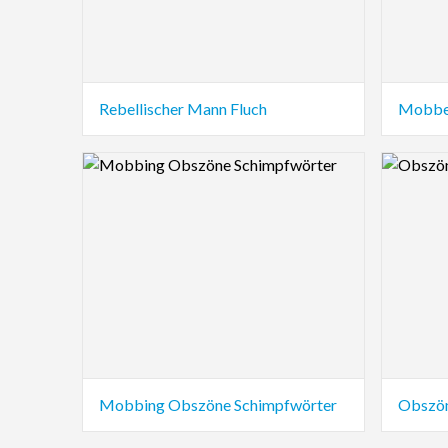
Rebellischer Mann Fluch
Mobber
Logo Preview Image
Logo Pre
Mobbing Obszöne Schimpfwörter
Obszön