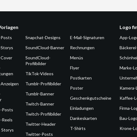
Vorlagen
Logo fi
-Posts
Snapchat-Designs
E-Mail-Signaturen
App-Log
-Storys
SoundCloud-Banner
Rechnungen
Bäckerei
-Cover
SoundCloud-
Menüs
Schönhe
Profilbilder
-
Flyer
Marke-L
ltungen
TikTok-Videos
Postkarten
Unterne
-Anzeigen
Tumblr-Profilbilder
Poster
Kamera-
-
Tumblr-Banner
Geschenkgutscheine
Kaffee-
r
Twitch-Banner
Einladungen
Firma-Lo
m-Posts
Twitch-Profilbilder
Dankeskarten
Bau-Log
-Reels
Twitter-Header
T-Shirts
Krone-L
 Storys
Twitter-Posts