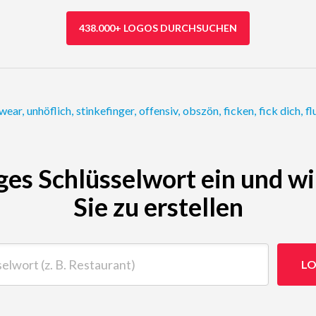
438.000+ LOGOS DURCHSUCHEN
twear
,
unhöflich
,
stinkefinger
,
offensiv
,
obszön
,
ficken
,
fick dich
,
fl
ges Schlüsselwort ein und wi
Sie zu erstellen
t (z. B. Restaurant)
LO