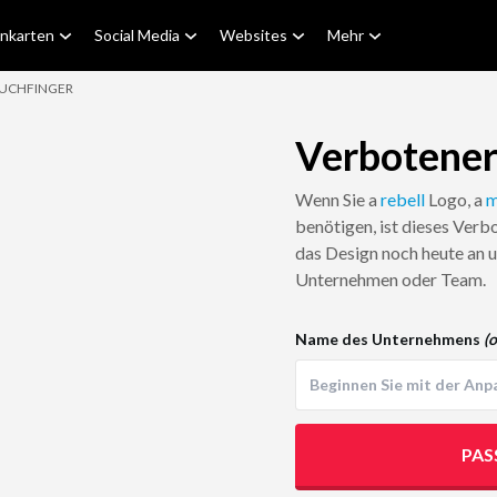
enkarten
Social Media
Websites
Mehr
LUCHFINGER
Verbotener
Wenn Sie a
rebell
Logo, a
m
benötigen, ist dieses Verb
das Design noch heute an un
Unternehmen oder Team.
Name des Unternehmens
(o
PAS