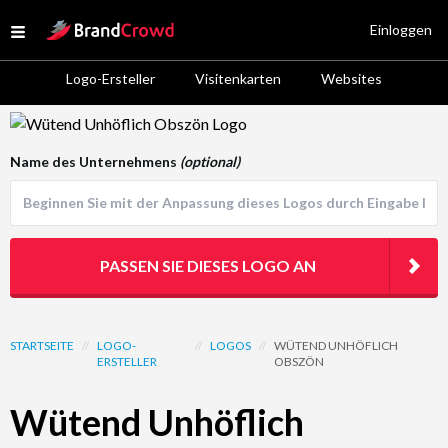
Site Logo
Einloggen
Open menu
Logo-Ersteller
Visitenkarten
Websites
Logo Template Preview
Name des Unternehmens
(optional)
PASSEN SIE DIESES LOGO AN
STARTSEITE
//
LOGO-
//
LOGOS
//
WÜTEND UNHÖFLICH
ERSTELLER
OBSZÖN
Wütend Unhöflich