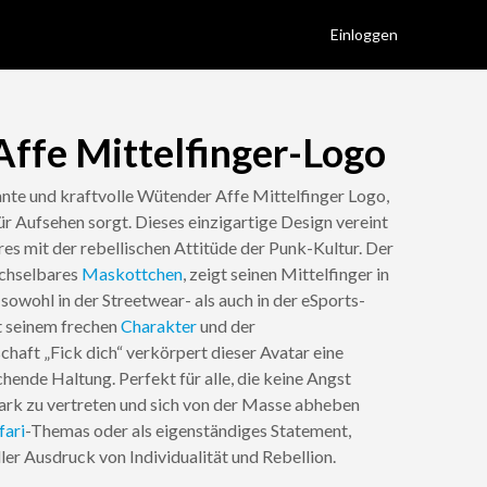
Einloggen
ffe Mittelfinger-Logo
nte und kraftvolle Wütender Affe Mittelfinger Logo,
ür Aufsehen sorgt. Dieses einzigartige Design vereint
res mit der rebellischen Attitüde der Punk-Kultur. Der
echselbares
Maskottchen
, zeigt seinen Mittelfinger in
 sowohl in der Streetwear- als auch in der eSports-
t seinem frechen
Charakter
und der
haft „Fick dich“ verkörpert dieser Avatar eine
hende Haltung. Perfekt für alle, die keine Angst
tark zu vertreten und sich von der Masse abheben
fari
-Themas oder als eigenständiges Statement,
ller Ausdruck von Individualität und Rebellion.