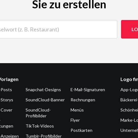
Sie zu erstellen
t (z. B. Restaurant)
LO
Vorlagen
Logo fi
-Posts
Snapchat-Designs
E-Mail-Signaturen
App-Log
-Storys
SoundCloud-Banner
Rechnungen
Bäckerei
-Cover
SoundCloud-
Menüs
Schönhe
Profilbilder
-
Flyer
Marke-L
ltungen
TikTok-Videos
Postkarten
Unterne
-Anzeigen
Tumblr-Profilbilder