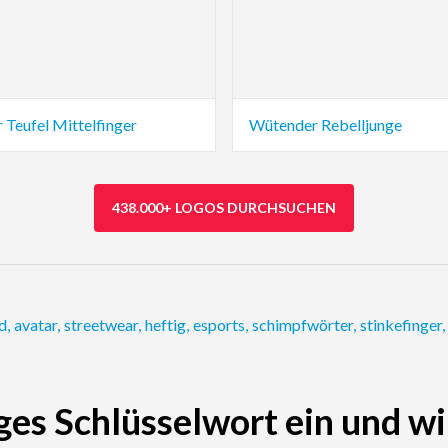
 Teufel Mittelfinger
Wütender Rebelljunge
438.000+ LOGOS DURCHSUCHEN
d
,
avatar
,
streetwear
,
heftig
,
esports
,
schimpfwörter
,
stinkefinger
,
ges Schlüsselwort ein und wi