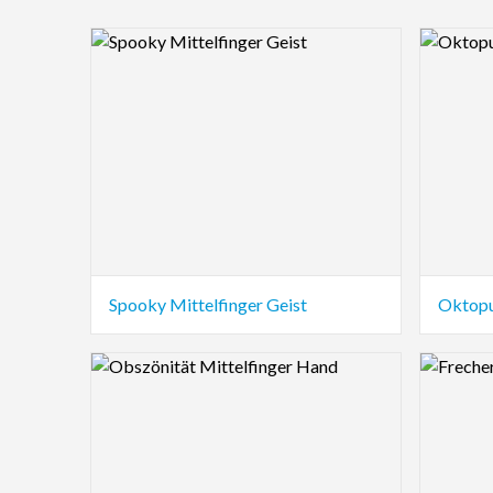
Logo Preview Image
Logo Pre
Spooky Mittelfinger Geist
Oktopu
Logo Preview Image
Logo Pre