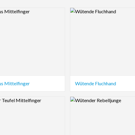
view Image
Logo Preview Image
s Mittelfinger
Wütende Fluchhand
view Image
Logo Preview Image