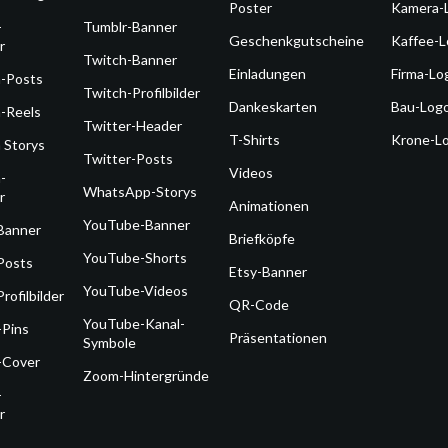
Poster
Kamera-
-
Tumblr-Banner
Geschenkgutscheine
Kaffee-
r
Twitch-Banner
Einladungen
Firma-Lo
m-Posts
Twitch-Profilbilder
Dankeskarten
Bau-Log
-Reels
Twitter-Header
T-Shirts
Krone-L
 Storys
Twitter-Posts
Videos
-
WhatsApp-Storys
r
Animationen
YouTube-Banner
Banner
Briefköpfe
YouTube-Shorts
Posts
Etsy-Banner
YouTube-Videos
rofilbilder
QR-Code
YouTube-Kanal-
-Pins
Präsentationen
Symbole
-Cover
Zoom-Hintergründe
-
r