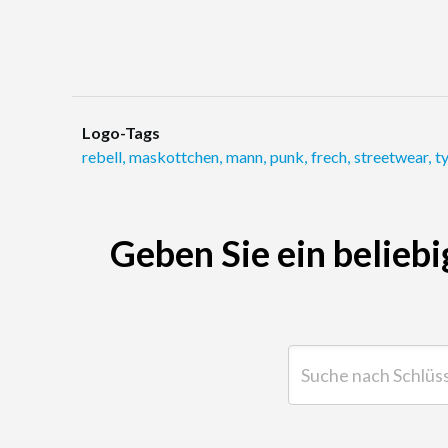
Logo-Tags
rebell
,
maskottchen
,
mann
,
punk
,
frech
,
streetwear
,
t
Geben Sie ein beliebi
Suche nach Schlüsselwor