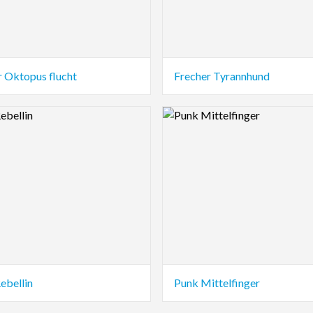
r Oktopus flucht
Frecher Tyrannhund
view Image
Logo Preview Image
ebellin
Punk Mittelfinger