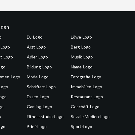
nden
o
DJ-Logo
Löwe-Logo
-Logo
Arzt-Logo
Berg-Logo
it-Logo
Adler-Logo
Musik-Logo
ogo
Bildung-Logo
Name-Logo
hmen-Logo
Mode-Logo
Fotografie-Logo
Logo
Schriftart-Logo
Immobilien-Logo
Logo
Essen-Logo
Restaurant-Logo
go
Gaming-Logo
Geschäft-Logo
o
Fitnessstudio-Logo
Soziale Medien-Logo
ogo
Brief-Logo
Sport-Logo