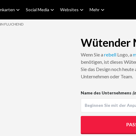
enkarten
Social Media
Websites
Mehr
N FLUCHEND
Wütender 
Wenn Sie a
rebell
Logo, a
m
benötigen, ist dieses Wüt
Sie das Design noch heute a
Unternehmen oder Team.
Name des Unternehmens
(o
PAS