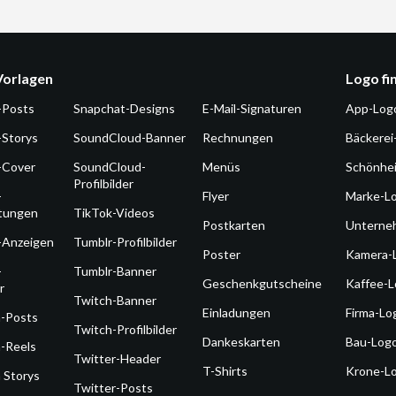
Vorlagen
Logo fi
-Posts
Snapchat-Designs
E-Mail-Signaturen
App-Log
-Storys
SoundCloud-Banner
Rechnungen
Bäckerei
-Cover
SoundCloud-
Menüs
Schönhe
Profilbilder
-
Flyer
Marke-L
ltungen
TikTok-Videos
Postkarten
Unterne
-Anzeigen
Tumblr-Profilbilder
Poster
Kamera-
-
Tumblr-Banner
Geschenkgutscheine
Kaffee-
r
Twitch-Banner
Einladungen
Firma-Lo
m-Posts
Twitch-Profilbilder
Dankeskarten
Bau-Log
-Reels
Twitter-Header
T-Shirts
Krone-L
 Storys
Twitter-Posts