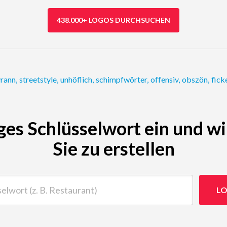
438.000+ LOGOS DURCHSUCHEN
yrann
,
streetstyle
,
unhöflich
,
schimpfwörter
,
offensiv
,
obszön
,
fick
ges Schlüsselwort ein und wi
Sie zu erstellen
t (z. B. Restaurant)
LO