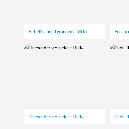
Rebellischer Tyrannenschädel
Freche
Logo Preview Image
Logo Pre
Fluchender verrückter Bully
Punk-R