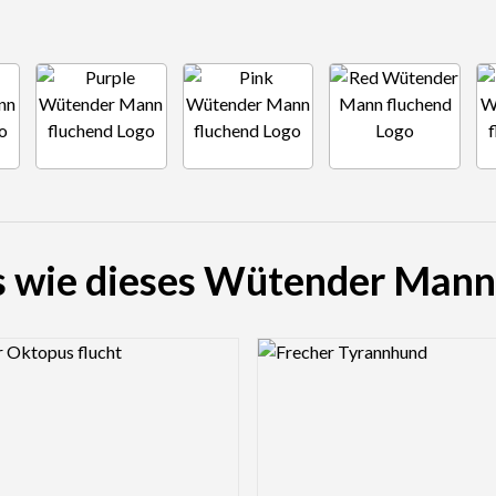
s wie dieses Wütender Mann
view Image
Logo Preview Image