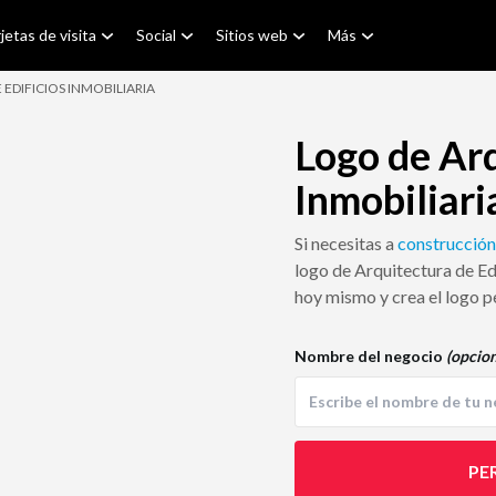
jetas de visita
Social
Sitios web
Más
EDIFICIOS INMOBILIARIA
Logo de Arq
Inmobiliari
Si necesitas a
construcción
logo de Arquitectura de Edi
hoy mismo y crea el logo p
Nombre del negocio
(opcion
PE