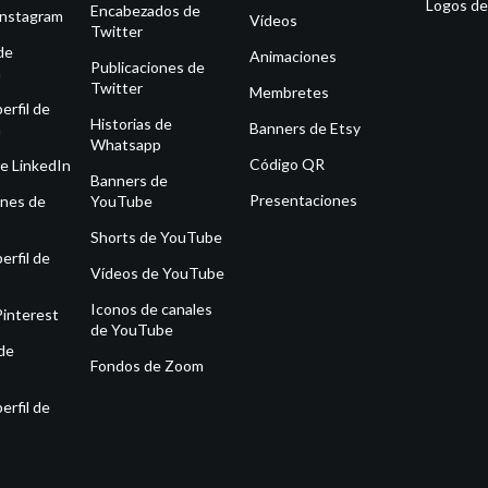
Logos de
Encabezados de
Instagram
Vídeos
Twitter
de
Animaciones
Publicaciones de
m
Twitter
Membretes
erfil de
Historias de
Banners de Etsy
m
Whatsapp
Código QR
e LinkedIn
Banners de
Presentaciones
ones de
YouTube
Shorts de YouTube
erfil de
Vídeos de YouTube
Iconos de canales
Pinterest
de YouTube
de
Fondos de Zoom
erfil de