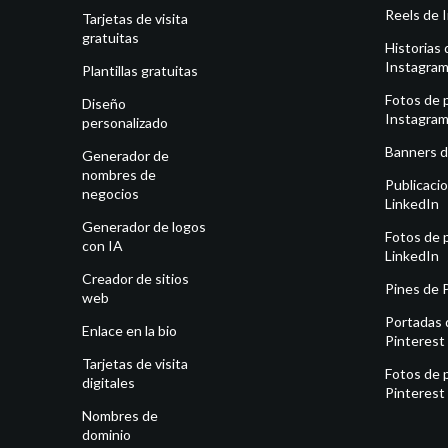
Reels de 
Tarjetas de visita
gratuitas
Historias 
Instagra
Plantillas gratuitas
Fotos de p
Diseño
Instagra
personalizado
Banners d
Generador de
nombres de
Publicaci
negocios
LinkedIn
Generador de logos
Fotos de p
con IA
LinkedIn
Creador de sitios
Pines de 
web
Portadas 
Enlace en la bio
Pinterest
Tarjetas de visita
Fotos de p
digitales
Pinterest
Nombres de
dominio