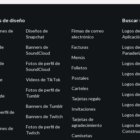
as de diseño
Buscar 
ones de
Diseños de
Firmas de correo
Logos de
Snapchat
electrónico
Aplicaci
de
Banners de
Facturas
Logos de
SoundCloud
Panaderí
Menús
de
Fotos de perfil de
Logos de 
Folletos
SoundCloud
Logos de
Postales
de
Vídeos de TikTok
Logos de
Carteles
Fotos de perfil de
Logos de
 de
Tumblr
Tarjetas regalo
Logos de
Banners de Tumblr
Invitaciones
erfil de
Logos de
Banners de Twitch
Tarjetas de
agradecimiento
Logos de
Fotos de perfil de
ones de
Construc
Twitch
m
Camisetas