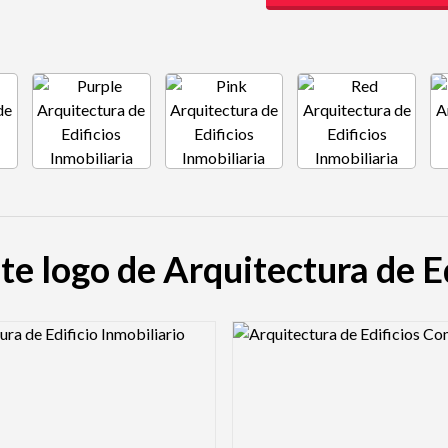
te logo de Arquitectura de E
view Image
Logo Preview Image