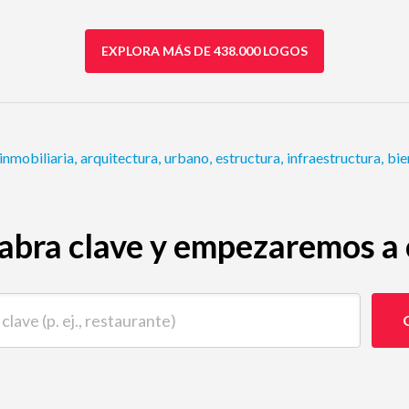
EXPLORA MÁS DE 438.000 LOGOS
inmobiliaria
,
arquitectura
,
urbano
,
estructura
,
infraestructura
,
bie
abra clave y empezaremos a c
 (p. ej., restaurante)