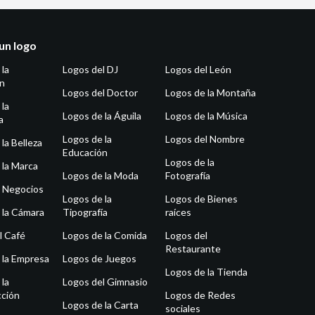
un logo
 la
Logos del DJ
Logos del León
ón
Logos del Doctor
Logos de la Montaña
 la
Logos de la Águila
Logos de la Música
a
Logos de la
Logos del Nombre
la Belleza
Educación
Logos de la
 la Marca
Logos de la Moda
Fotografía
 Negocios
Logos de la
Logos de Bienes
 la Cámara
Tipografía
raíces
l Café
Logos de la Comida
Logos del
Restaurante
 la Empresa
Logos de Juegos
Logos de la Tienda
 la
Logos del Gimnasio
ción
Logos de Redes
Logos de la Carta
sociales