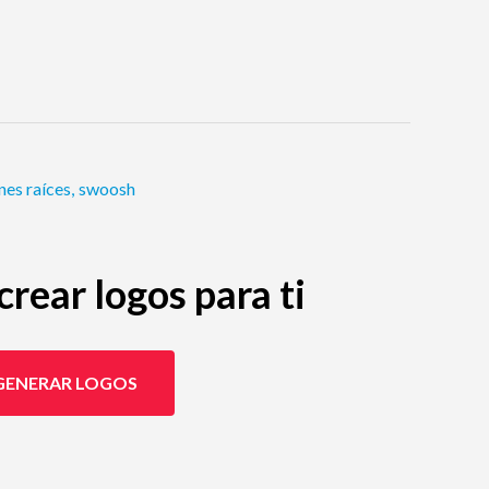
nes raíces
,
swoosh
rear logos para ti
GENERAR LOGOS