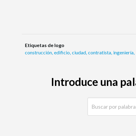
Etiquetas de logo
construcción
,
edificio
,
ciudad
,
contratista
,
ingeniería
,
Introduce una pal
Buscar por palabra clave