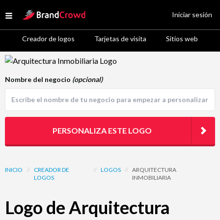
Site Logo
Iniciar sesión
Open menu
Creador de logos
Tarjetas de visita
Sitios web
Logo Template Preview
Nombre del negocio
(opcional)
PERSONALIZA ESTE LOGO
INICIO
//
CREADOR DE
//
LOGOS
//
ARQUITECTURA
LOGOS
INMOBILIARIA
Logo de Arquitectura