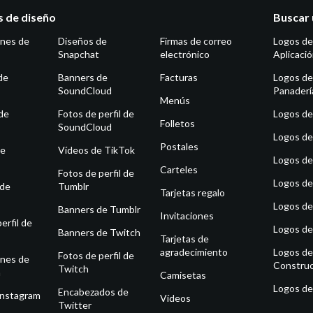
as de diseño
Buscar 
ones de
Diseños de
Firmas de correo
Logos de
Snapchat
electrónico
Aplicaci
de
Banners de
Facturas
Logos de
SoundCloud
Panaderí
Menús
de
Fotos de perfil de
Logos de 
Folletos
SoundCloud
Logos de
Postales
de
Vídeos de TikTok
Logos de
Carteles
Fotos de perfil de
Logos de
 de
Tumblr
Tarjetas regalo
Logos de
Banners de Tumblr
Invitaciones
erfil de
Logos de
Banners de Twitch
Tarjetas de
agradecimiento
Logos de
Fotos de perfil de
ones de
Construc
Twitch
m
Camisetas
Logos de
Encabezados de
Instagram
Vídeos
Twitter