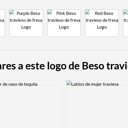
res a este logo de Beso trav
view Image
Logo Preview Image