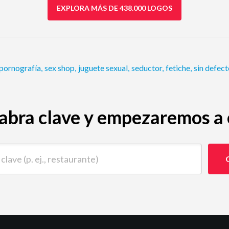
EXPLORA MÁS DE 438.000 LOGOS
pornografía
,
sex shop
,
juguete sexual
,
seductor
,
fetiche
,
sin defec
abra clave y empezaremos a c
 (p. ej., restaurante)