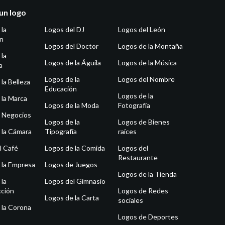
un logo
 la
Logos del DJ
Logos del León
ón
Logos del Doctor
Logos de la Montaña
 la
Logos de la Águila
Logos de la Música
a
Logos de la
Logos del Nombre
la Belleza
Educación
Logos de la
 la Marca
Logos de la Moda
Fotografía
 Negocios
Logos de la
Logos de Bienes
 la Cámara
Tipografía
raíces
l Café
Logos de la Comida
Logos del
Restaurante
 la Empresa
Logos de Juegos
Logos de la Tienda
 la
Logos del Gimnasio
ción
Logos de Redes
Logos de la Carta
sociales
 la Corona
Logos de Deportes