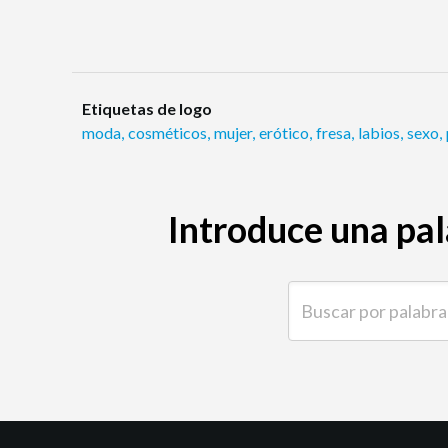
Etiquetas de logo
moda
,
cosméticos
,
mujer
,
erótico
,
fresa
,
labios
,
sexo
,
Introduce una pal
Buscar por palabra clave