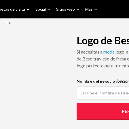
jetas de visita
Social
Sitios web
Más
 FRESA
Logo de Bes
Si necesitas a
moda
logo, 
de Beso travieso de fresa e
logo perfecto para tu nego
Nombre del negocio
(opcion
PE