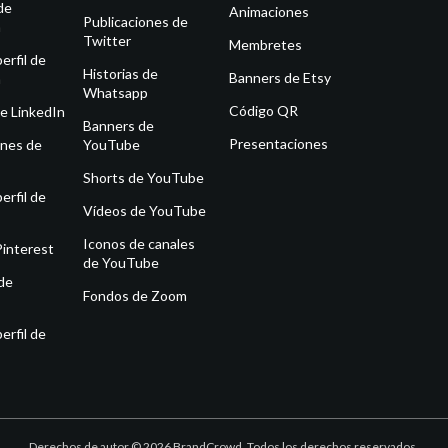
de
Animaciones
Publicaciones de
m
Twitter
Membretes
erfil de
Historias de
Banners de Etsy
m
Whatsapp
Código QR
e LinkedIn
Banners de
Presentaciones
ones de
YouTube
Shorts de YouTube
erfil de
Vídeos de YouTube
Iconos de canales
Pinterest
de YouTube
de
Fondos de Zoom
erfil de
Derechos de autor © 2026 BrandCrowd. Todos los derechos reservados.