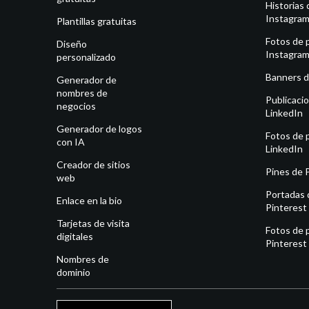
Historias 
Instagra
Plantillas gratuitas
Fotos de p
Diseño
Instagra
personalizado
Banners d
Generador de
nombres de
Publicaci
negocios
LinkedIn
Generador de logos
Fotos de p
con IA
LinkedIn
Creador de sitios
Pines de 
web
Portadas 
Enlace en la bio
Pinterest
Tarjetas de visita
Fotos de p
digitales
Pinterest
Nombres de
dominio