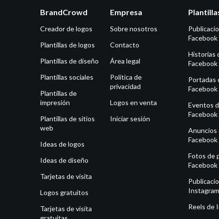
BrandCrowd
Empresa
Plantill
Creador de logos
Sobre nosotros
Publicaci
Facebook
Plantillas de logos
Contacto
Historias 
Plantillas de diseño
Área legal
Facebook
Plantillas sociales
Política de
Portadas 
privacidad
Facebook
Plantillas de
impresión
Logos en venta
Eventos 
Facebook
Plantillas de sitios
Iniciar sesión
web
Anuncios
Facebook
Ideas de logos
Fotos de p
Ideas de diseño
Facebook
Tarjetas de visita
Publicaci
Instagra
Logos gratuitos
Reels de 
Tarjetas de visita
gratuitas