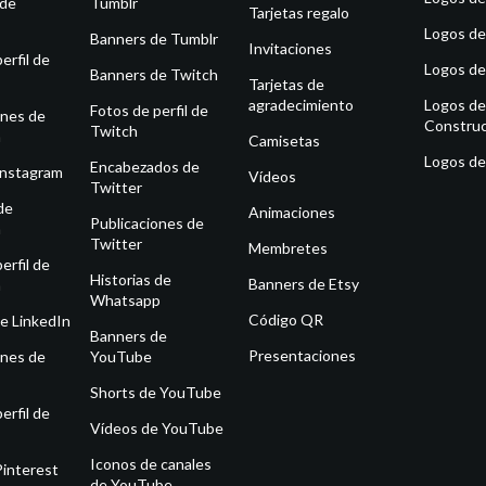
 de
Tumblr
Tarjetas regalo
Logos de
Banners de Tumblr
Invitaciones
erfil de
Logos de
Banners de Twitch
Tarjetas de
agradecimiento
Logos de
Fotos de perfil de
ones de
Construc
Twitch
m
Camisetas
Logos de
Encabezados de
Instagram
Vídeos
Twitter
de
Animaciones
Publicaciones de
m
Twitter
Membretes
erfil de
Historias de
Banners de Etsy
m
Whatsapp
Código QR
e LinkedIn
Banners de
Presentaciones
ones de
YouTube
Shorts de YouTube
erfil de
Vídeos de YouTube
Iconos de canales
Pinterest
de YouTube