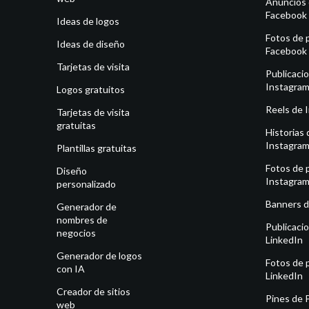
Anuncios
Facebook
Ideas de logos
Fotos de p
Ideas de diseño
Facebook
Tarjetas de visita
Publicaci
Instagra
Logos gratuitos
Reels de 
Tarjetas de visita
gratuitas
Historias 
Instagra
Plantillas gratuitas
Fotos de p
Diseño
Instagra
personalizado
Banners d
Generador de
nombres de
Publicaci
negocios
LinkedIn
Generador de logos
Fotos de p
con IA
LinkedIn
Creador de sitios
Pines de 
web