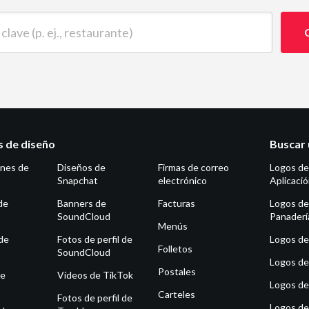
 (p. ej., restaurante)
as de diseño
Buscar 
ones de
Diseños de
Firmas de correo
Logos de
Snapchat
electrónico
Aplicaci
de
Banners de
Facturas
Logos de
SoundCloud
Panaderí
Menús
de
Fotos de perfil de
Logos de 
Folletos
SoundCloud
Logos de
Postales
de
Vídeos de TikTok
Logos de
Carteles
Fotos de perfil de
Logos de