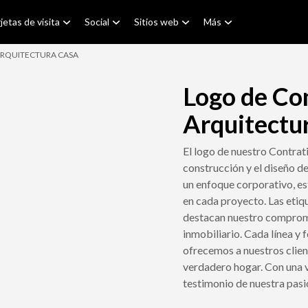
jetas de visita
Social
Sitios web
Más
ARQUITECTURA CASA
Logo de Con
Arquitectu
El logo de nuestro Contrati
construcción y el diseño de
un enfoque corporativo, es
en cada proyecto. Las etiq
destacan nuestro compromis
inmobiliario. Cada línea y 
ofrecemos a nuestros clien
verdadero hogar. Con una vi
testimonio de nuestra pasi