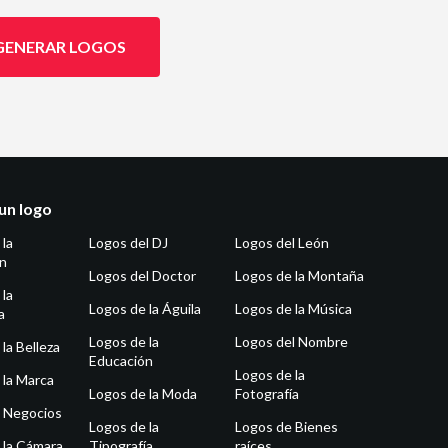
GENERAR LOGOS
un logo
 la
Logos del DJ
Logos del León
ón
Logos del Doctor
Logos de la Montaña
 la
Logos de la Águila
Logos de la Música
a
Logos de la
Logos del Nombre
la Belleza
Educación
Logos de la
 la Marca
Logos de la Moda
Fotografía
 Negocios
Logos de la
Logos de Bienes
 la Cámara
Tipografía
raíces