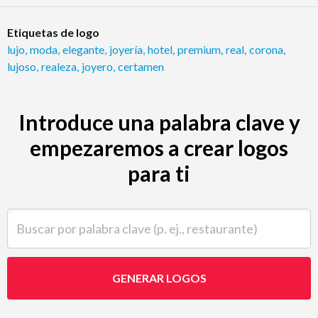
Etiquetas de logo
lujo
,
moda
,
elegante
,
joyería
,
hotel
,
premium
,
real
,
corona
,
lujoso
,
realeza
,
joyero
,
certamen
Introduce una palabra clave y
empezaremos a crear logos
para ti
Buscar por palabra clave (p. ej., restaurante)
GENERAR LOGOS