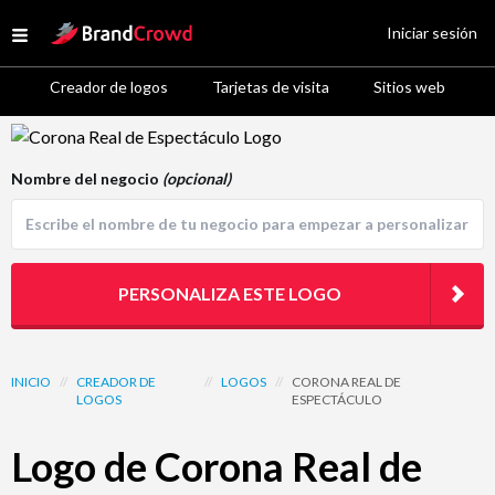
Site Logo
Iniciar sesión
Open menu
Creador de logos
Tarjetas de visita
Sitios web
Logo Template Preview
Nombre del negocio
(opcional)
PERSONALIZA ESTE LOGO
INICIO
//
CREADOR DE
//
LOGOS
//
CORONA REAL DE
LOGOS
ESPECTÁCULO
Logo de Corona Real de