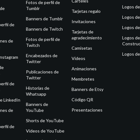
Carteles
Fotos de perfil de
Logos de
 de
Tumblr
Tarjetas regalo
Logos de
Banners de Tumblr
Invitaciones
erfil de
Logos de
Banners de Twitch
Tarjetas de
agradecimiento
Logos de
Fotos de perfil de
ones de
Construc
Twitch
m
Camisetas
Logos de
Encabezados de
Instagram
Vídeos
Twitter
de
Animaciones
Publicaciones de
m
Twitter
Membretes
erfil de
Historias de
Banners de Etsy
m
Whatsapp
Código QR
e LinkedIn
Banners de
Presentaciones
ones de
YouTube
Shorts de YouTube
erfil de
Vídeos de YouTube