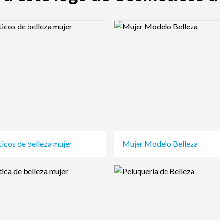
view Image
Logo Preview Image
icos de belleza mujer
Mujer Modelo Belleza
view Image
Logo Preview Image