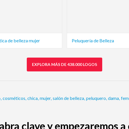
ica de belleza mujer
Peluquería de Belleza
EXPLORA MÁS DE 438.000 LOGOS
o
,
cosméticos
,
chica
,
mujer
,
salón de belleza
,
peluquero
,
dama
,
fem
abra clave y empezaremos a c