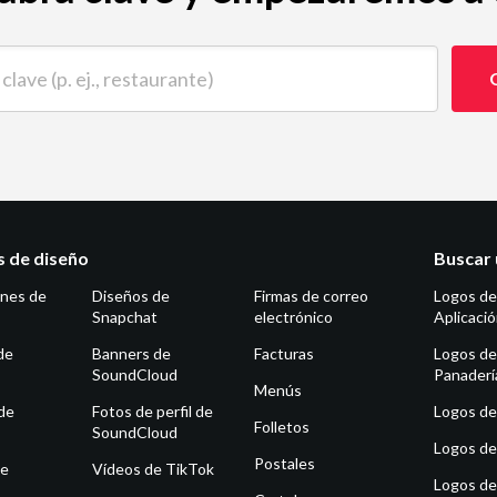
 (p. ej., restaurante)
as de diseño
Buscar 
ones de
Diseños de
Firmas de correo
Logos de
Snapchat
electrónico
Aplicaci
de
Banners de
Facturas
Logos de
SoundCloud
Panaderí
Menús
de
Fotos de perfil de
Logos de 
Folletos
SoundCloud
Logos de
Postales
de
Vídeos de TikTok
Logos de