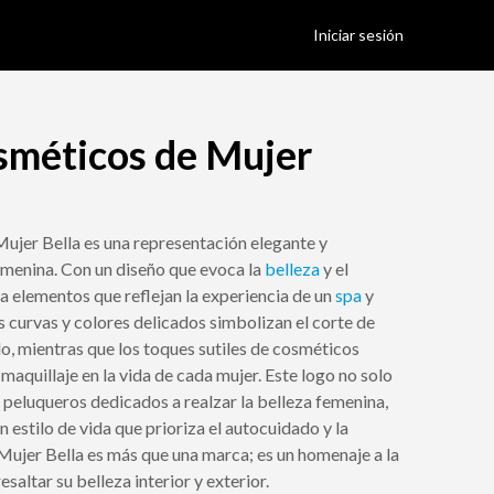
Iniciar sesión
sméticos de Mujer
ujer Bella es una representación elegante y
femenina. Con un diseño que evoca la
belleza
y el
a elementos que reflejan la experiencia de un
spa
y
s curvas y colores delicados simbolizan el corte de
lo, mientras que los toques sutiles de cosméticos
 maquillaje en la vida de cada mujer. Este logo no solo
 y peluqueros dedicados a realzar la belleza femenina,
 estilo de vida que prioriza el autocuidado y la
ujer Bella es más que una marca; es un homenaje a la
altar su belleza interior y exterior.