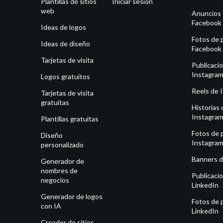
Plantillas de sitios
Iniciar sesión
web
Anuncios
Facebook
Ideas de logos
Fotos de p
Ideas de diseño
Facebook
Tarjetas de visita
Publicaci
Instagra
Logos gratuitos
Reels de 
Tarjetas de visita
gratuitas
Historias 
Instagra
Plantillas gratuitas
Fotos de p
Diseño
Instagra
personalizado
Banners d
Generador de
nombres de
Publicaci
negocios
LinkedIn
Generador de logos
Fotos de p
con IA
LinkedIn
Creador de sitios