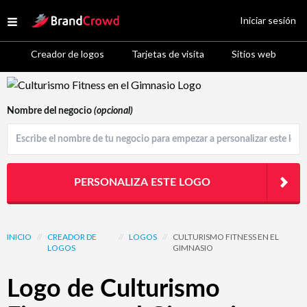
Site Logo
Iniciar sesión
Open menu
Creador de logos
Tarjetas de visita
Sitios web
Logo Template Preview
Nombre del negocio
(opcional)
PERSONALIZA ESTE LOGO
INICIO
//
CREADOR DE
//
LOGOS
//
CULTURISMO FITNESS EN EL
LOGOS
GIMNASIO
Logo de Culturismo