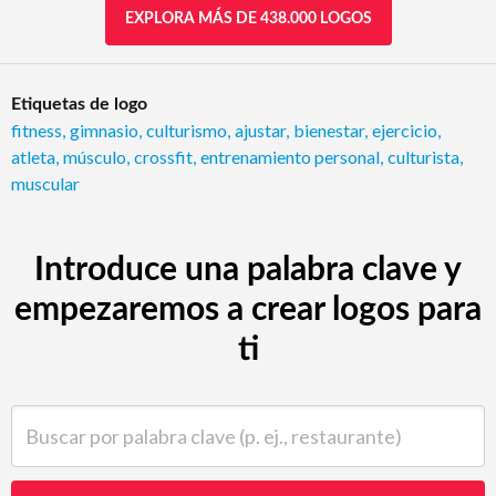
EXPLORA MÁS DE 438.000 LOGOS
Etiquetas de logo
fitness
,
gimnasio
,
culturismo
,
ajustar
,
bienestar
,
ejercicio
,
atleta
,
músculo
,
crossfit
,
entrenamiento personal
,
culturista
,
muscular
Introduce una palabra clave y
empezaremos a crear logos para
ti
Buscar por palabra clave (p. ej., restaurante)