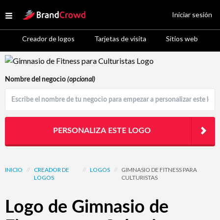
Site Logo
Iniciar sesión
Open menu
Creador de logos
Tarjetas de visita
Sitios web
Logo Template Preview
Nombre del negocio
(opcional)
PERSONALIZA ESTE LOGO
INICIO
//
CREADOR DE
//
LOGOS
//
GIMNASIO DE FITNESS PARA
LOGOS
CULTURISTAS
Logo de Gimnasio de