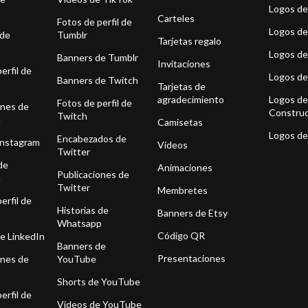
Logos de
Carteles
Fotos de perfil de
Logos de
 de
Tumblr
Tarjetas regalo
Logos de
Banners de Tumblr
Invitaciones
erfil de
Logos de
Banners de Twitch
Tarjetas de
agradecimiento
Logos de
Fotos de perfil de
ones de
Construc
Twitch
m
Camisetas
Logos de
Encabezados de
Instagram
Vídeos
Twitter
de
Animaciones
Publicaciones de
m
Twitter
Membretes
erfil de
Historias de
Banners de Etsy
m
Whatsapp
Código QR
e LinkedIn
Banners de
Presentaciones
ones de
YouTube
Shorts de YouTube
erfil de
Vídeos de YouTube