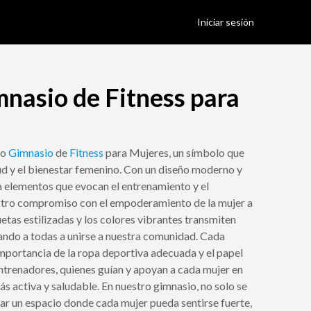
Iniciar sesión
nasio de Fitness para
ro
Gimnasio
de
Fitness
para Mujeres, un símbolo que
lud y el bienestar femenino. Con un diseño moderno y
a elementos que evocan el entrenamiento y el
estro compromiso con el empoderamiento de la mujer a
luetas estilizadas y los colores vibrantes transmiten
tando a todas a unirse a nuestra comunidad. Cada
 importancia de la ropa deportiva adecuada y el papel
trenadores, quienes guían y apoyan a cada mujer en
s activa y saludable. En nuestro gimnasio, no solo se
rear un espacio donde cada mujer pueda sentirse fuerte,