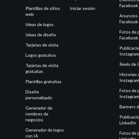
Facebook
Plantillas de sitios
Iniciar sesión
web
Anuncios
Facebook
Ideas de logos
Fotos de p
Ideas de diseño
Facebook
Tarjetas de visita
Publicaci
Instagra
Logos gratuitos
Reels de 
Tarjetas de visita
gratuitas
Historias 
Instagra
Plantillas gratuitas
Fotos de p
Diseño
Instagra
personalizado
Banners d
Generador de
nombres de
Publicaci
negocios
LinkedIn
Generador de logos
Fotos de p
con IA
LinkedIn