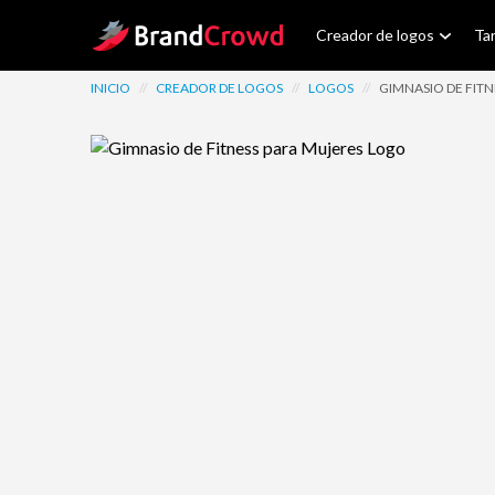
Site Logo
Creador de logos
Tar
INICIO
//
CREADOR DE LOGOS
//
LOGOS
//
GIMNASIO DE FITN