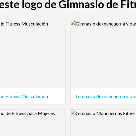
 este logo de Gimnasio de Fi
view Image
Logo Preview Image
io Fitness Musculación
Gimnasio de mancuerna y ba
view Image
Logo Preview Image