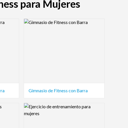
tness para Mujeres
Logo Preview Image
rra
Gimnasio de Fitness con Barra
Logo Preview Image