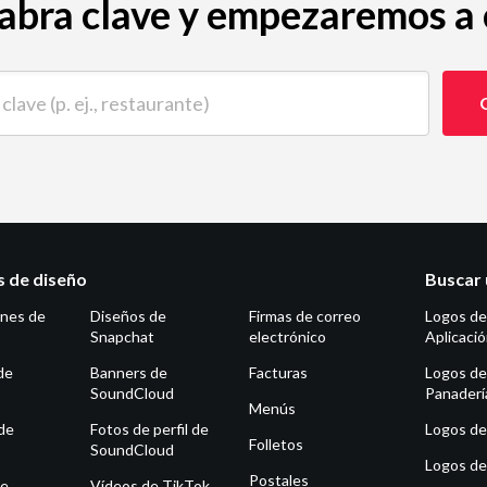
abra clave y empezaremos a c
 (p. ej., restaurante)
as de diseño
Buscar 
ones de
Diseños de
Firmas de correo
Logos de
Snapchat
electrónico
Aplicaci
de
Banners de
Facturas
Logos de
SoundCloud
Panaderí
Menús
de
Fotos de perfil de
Logos de 
Folletos
SoundCloud
Logos de
Postales
de
Vídeos de TikTok