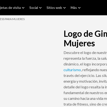
jetas de visita
Social
Sitios web
Más
ESS PARA MUJERES
Logo de Gim
Mujeres
Descubre el logo de nuest
representa la fuerza, la sa
dinámico, el logo incorpor
culturismo
, reflejando nu
través del ejercicio. Las si
energía y motivación, invi
detalle del logo resalta la
fundamental de nuestros en
su camino hacia una vida má
trata de fitness, sino de c