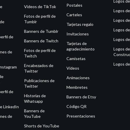
Logos de
Postales
de
Vídeos de TikTok
Logos de
Carteles
Fotos de perfil de
Logos de
 de
Tumblr
Tarjetas regalo
Logos de
Banners de Tumblr
Invitaciones
erfil de
Logos de
Banners de Twitch
Tarjetas de
agradecimiento
Logos de
Fotos de perfil de
ones de
Construc
Twitch
m
Camisetas
Logos de
Encabezados de
Instagram
Vídeos
Twitter
de
Animaciones
Publicaciones de
m
Twitter
Membretes
erfil de
Historias de
Banners de Etsy
m
Whatsapp
Código QR
e LinkedIn
Banners de
Presentaciones
ones de
YouTube
Shorts de YouTube