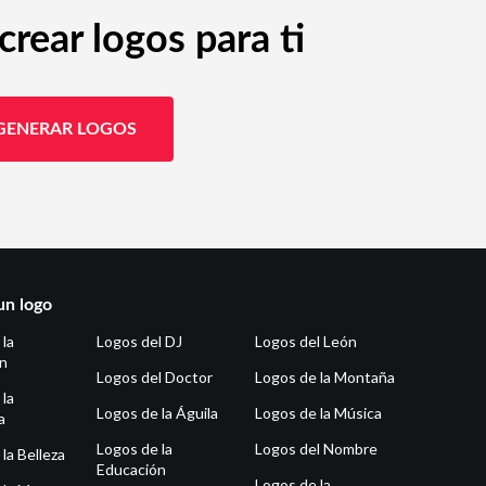
rear logos para ti
GENERAR LOGOS
un logo
 la
Logos del DJ
Logos del León
ón
Logos del Doctor
Logos de la Montaña
 la
Logos de la Águila
Logos de la Música
a
Logos de la
Logos del Nombre
la Belleza
Educación
Logos de la