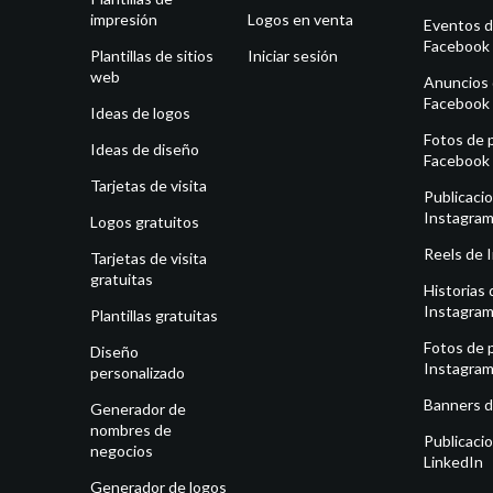
impresión
Logos en venta
Eventos 
Facebook
Plantillas de sitios
Iniciar sesión
web
Anuncios
Facebook
Ideas de logos
Fotos de p
Ideas de diseño
Facebook
Tarjetas de visita
Publicaci
Instagra
Logos gratuitos
Reels de 
Tarjetas de visita
gratuitas
Historias 
Instagra
Plantillas gratuitas
Fotos de p
Diseño
Instagra
personalizado
Banners d
Generador de
nombres de
Publicaci
negocios
LinkedIn
Generador de logos