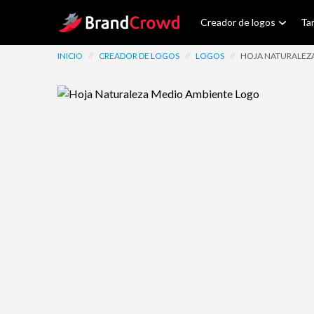
Site Logo
Creador de logos
Tar
INICIO
//
CREADOR DE LOGOS
//
LOGOS
//
HOJA NATURALEZ