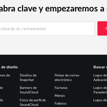
abra clave y empezaremos a c
 (p. ej., restaurante)
s de diseño
Buscar 
ones de
Diseños de
Firmas de correo
Logos de
Snapchat
electrónico
Aplicaci
de
Banners de
Facturas
Logos de
SoundCloud
Panaderí
Menús
de
Fotos de perfil de
Logos de 
Folletos
SoundCloud