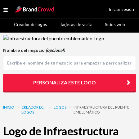
Site Logo
Iniciar sesión
Open menu
Creador de logos
Tarjetas de visita
Sitios web
Logo Template Preview
Nombre del negocio
(opcional)
PERSONALIZA ESTE LOGO
INICIO
//
CREADOR DE
//
LOGOS
//
INFRAESTRUCTURA DEL PUENTE
LOGOS
EMBLEMÁTICO
Logo de Infraestructura