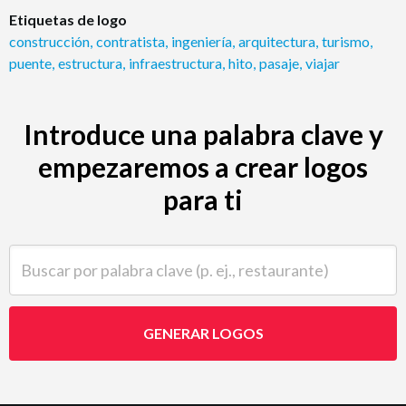
Etiquetas de logo
construcción
,
contratista
,
ingeniería
,
arquitectura
,
turismo
,
puente
,
estructura
,
infraestructura
,
hito
,
pasaje
,
viajar
Introduce una palabra clave y
empezaremos a crear logos
para ti
Buscar por palabra clave (p. ej., restaurante)
GENERAR LOGOS