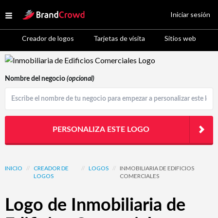
Site Logo
Iniciar sesión
Open menu
Creador de logos
Tarjetas de visita
Sitios web
Logo Template Preview
Nombre del negocio
(opcional)
PERSONALIZA ESTE LOGO
INICIO
//
CREADOR DE
//
LOGOS
//
INMOBILIARIA DE EDIFICIOS
LOGOS
COMERCIALES
Logo de Inmobiliaria de