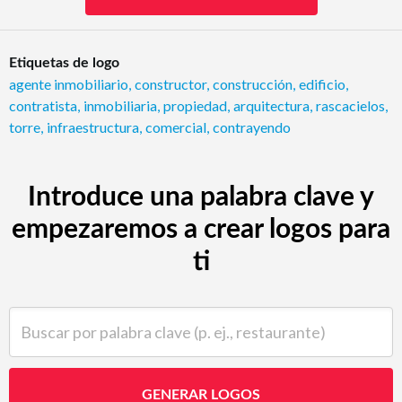
Etiquetas de logo
agente inmobiliario
,
constructor
,
construcción
,
edificio
,
contratista
,
inmobiliaria
,
propiedad
,
arquitectura
,
rascacielos
,
torre
,
infraestructura
,
comercial
,
contrayendo
Introduce una palabra clave y
empezaremos a crear logos para
ti
Buscar por palabra clave (p. ej., restaurante)
GENERAR LOGOS