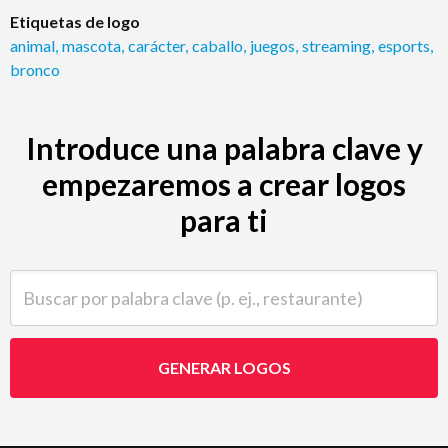
Etiquetas de logo
animal
,
mascota
,
carácter
,
caballo
,
juegos
,
streaming
,
esports
,
bronco
Introduce una palabra clave y
empezaremos a crear logos
para ti
Buscar por palabra clave (p. ej., restaurante)
GENERAR LOGOS