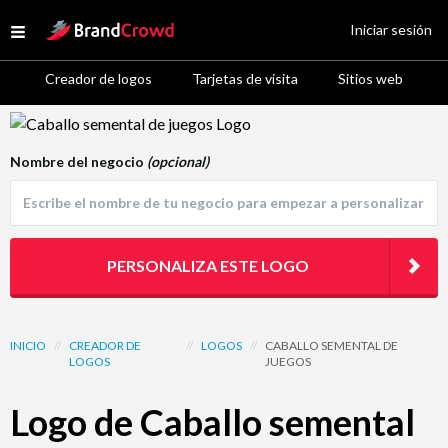
Site Logo
Iniciar sesión
Open menu
Creador de logos
Tarjetas de visita
Sitios web
Logo Template Preview
Nombre del negocio
(opcional)
PERSONALIZA ESTE LOGO
INICIO
//
CREADOR DE
//
LOGOS
//
CABALLO SEMENTAL DE
LOGOS
JUEGOS
Logo de Caballo semental