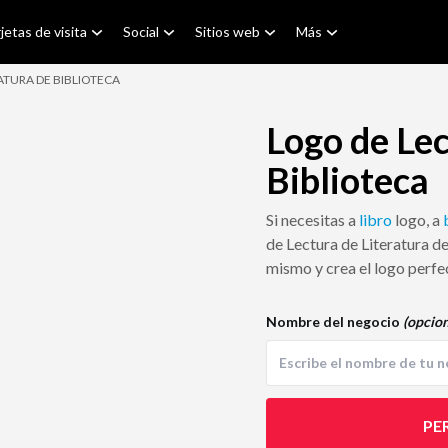
jetas de visita
Social
Sitios web
Más
ATURA DE BIBLIOTECA
Logo de Lec
Biblioteca
Si necesitas a
libro
logo, a
de Lectura de Literatura de
mismo y crea el logo perfe
Nombre del negocio
(opcion
PE