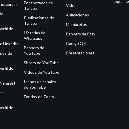
Logos de
Encabezados de
Instagram
Vídeos
Twitter
de
Animaciones
Publicaciones de
m
Twitter
Membretes
erfil de
Historias de
Banners de Etsy
m
Whatsapp
Código QR
e LinkedIn
Banners de
Presentaciones
ones de
YouTube
Shorts de YouTube
erfil de
Vídeos de YouTube
Iconos de canales
Pinterest
de YouTube
de
Fondos de Zoom
erfil de