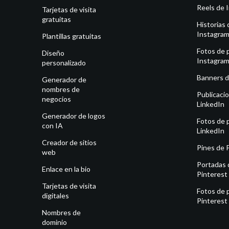
Reels de 
Tarjetas de visita
gratuitas
Historias 
Instagra
Plantillas gratuitas
Fotos de p
Diseño
Instagra
personalizado
Banners d
Generador de
nombres de
Publicaci
negocios
LinkedIn
Generador de logos
Fotos de p
con IA
LinkedIn
Creador de sitios
Pines de 
web
Portadas 
Enlace en la bio
Pinterest
Tarjetas de visita
Fotos de p
digitales
Pinterest
Nombres de
dominio