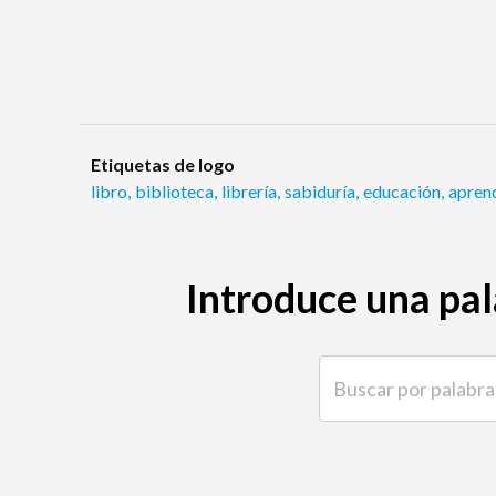
Etiquetas de logo
libro
,
biblioteca
,
librería
,
sabiduría
,
educación
,
apren
Introduce una pal
Buscar por palabra clave