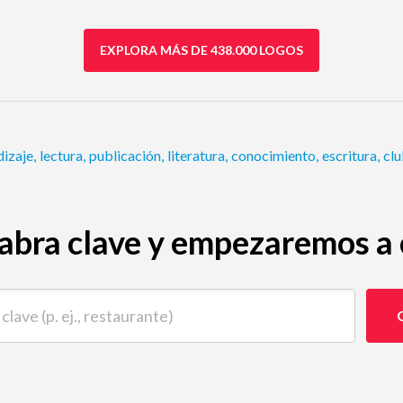
EXPLORA MÁS DE 438.000 LOGOS
dizaje
,
lectura
,
publicación
,
literatura
,
conocimiento
,
escritura
,
clu
abra clave y empezaremos a c
 (p. ej., restaurante)