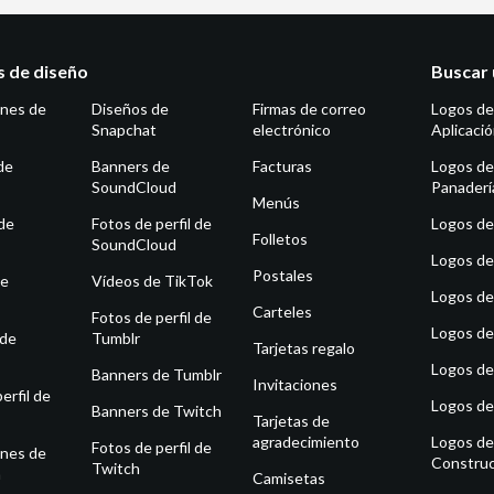
as de diseño
Buscar 
ones de
Diseños de
Firmas de correo
Logos de
Snapchat
electrónico
Aplicaci
de
Banners de
Facturas
Logos de
SoundCloud
Panaderí
Menús
de
Fotos de perfil de
Logos de 
Folletos
SoundCloud
Logos de
Postales
de
Vídeos de TikTok
Logos de
Carteles
Fotos de perfil de
Logos de
 de
Tumblr
Tarjetas regalo
Logos de
Banners de Tumblr
Invitaciones
erfil de
Logos de
Banners de Twitch
Tarjetas de
agradecimiento
Logos de
Fotos de perfil de
ones de
Construc
Twitch
m
Camisetas