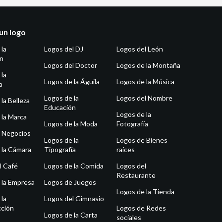
un logo
 la
Logos del DJ
Logos del León
ón
Logos del Doctor
Logos de la Montaña
 la
Logos de la Águila
Logos de la Música
a
Logos de la
Logos del Nombre
la Belleza
Educación
Logos de la
 la Marca
Logos de la Moda
Fotografía
 Negocios
Logos de la
Logos de Bienes
 la Cámara
Tipografía
raíces
l Café
Logos de la Comida
Logos del
Restaurante
 la Empresa
Logos de Juegos
Logos de la Tienda
 la
Logos del Gimnasio
ción
Logos de Redes
Logos de la Carta
sociales