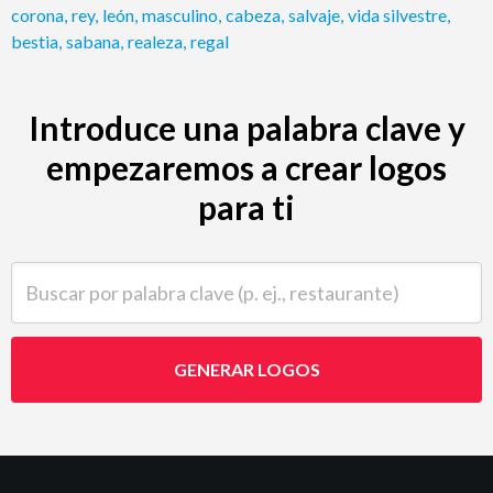
corona
,
rey
,
león
,
masculino
,
cabeza
,
salvaje
,
vida silvestre
,
bestia
,
sabana
,
realeza
,
regal
Introduce una palabra clave y
empezaremos a crear logos
para ti
Buscar por palabra clave (p. ej., restaurante)
GENERAR LOGOS