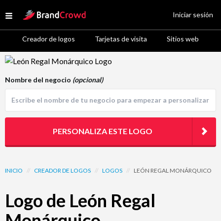
Site Logo
Iniciar sesión
Open menu
Creador de logos
Tarjetas de visita
Sitios web
Logo Template Preview
Nombre del negocio
(opcional)
PERSONALIZA ESTE LOGO
INICIO
//
CREADOR DE LOGOS
//
LOGOS
//
LEÓN REGAL MONÁRQUICO
Logo de León Regal
Monárquico