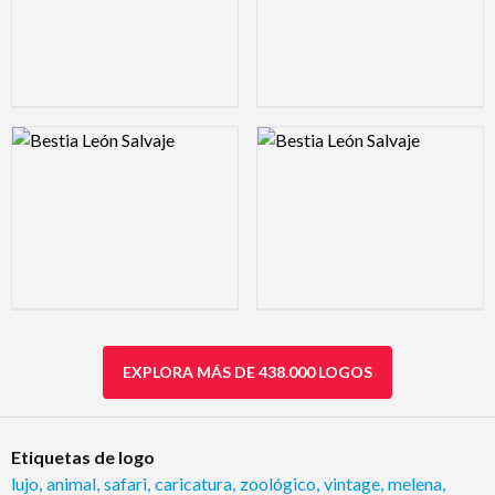
Logo Preview Image
Logo Preview Image
EXPLORA MÁS DE 438.000 LOGOS
Etiquetas de logo
lujo
,
animal
,
safari
,
caricatura
,
zoológico
,
vintage
,
melena
,