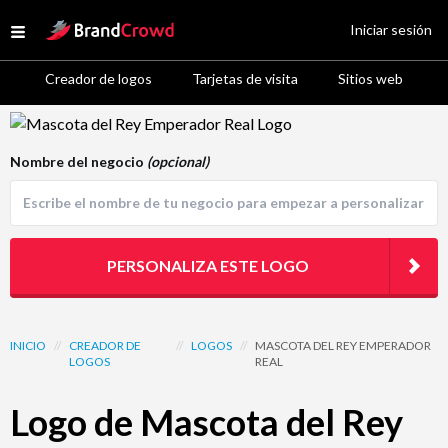
Site Logo
Iniciar sesión
Open menu
Creador de logos
Tarjetas de visita
Sitios web
Logo Template Preview
Nombre del negocio
(opcional)
PERSONALIZA ESTE LOGO
INICIO
//
CREADOR DE
//
LOGOS
//
MASCOTA DEL REY EMPERADOR
LOGOS
REAL
Logo de Mascota del Rey