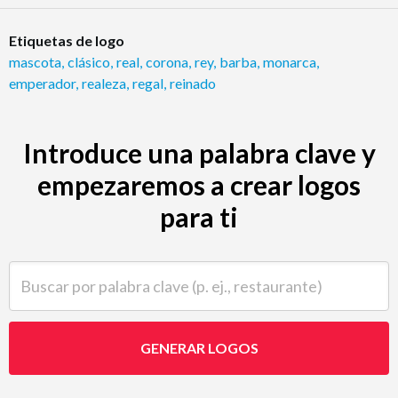
Etiquetas de logo
mascota
,
clásico
,
real
,
corona
,
rey
,
barba
,
monarca
,
emperador
,
realeza
,
regal
,
reinado
Introduce una palabra clave y
empezaremos a crear logos
para ti
Buscar por palabra clave (p. ej., restaurante)
GENERAR LOGOS