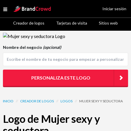
Site Logo
Iniciar sesión
Open menu
Creador de logos
Tarjetas de visita
Sitios web
Logo Template Preview
Nombre del negocio
(opcional)
PERSONALIZA ESTE LOGO
INICIO
//
CREADOR DE LOGOS
//
LOGOS
//
MUJER SEXY Y SEDUCTORA
Logo de Mujer sexy y
seductora