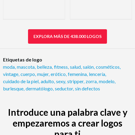
EXPLORA MÁS DE 438.000 LOGOS
Etiquetas de logo
moda
,
mascota
,
belleza
,
fitness
,
salud
,
salón
,
cosméticos
,
vintage
,
cuerpo
,
mujer
,
erótico
,
femenina
,
lencería
,
cuidado de la piel
,
adulto
,
sexy
,
stripper
,
zorra
,
modelo
,
burlesque
,
dermatólogo
,
seductor
,
sin defectos
Introduce una palabra clave y
empezaremos a crear logos
para ti