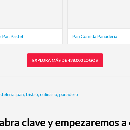
e Pan Pastel
Pan Comida Panadería
EXPLORA MÁS DE 438.000 LOGOS
stelería
,
pan
,
bistró
,
culinario
,
panadero
abra clave y empezaremos a c