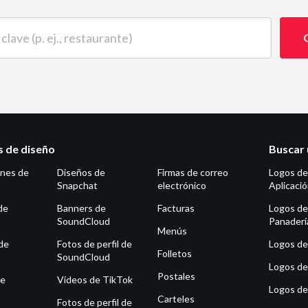
 (p. ej., restaurante)
as de diseño
Buscar 
ones de
Diseños de
Firmas de correo
Logos de
Snapchat
electrónico
Aplicaci
de
Banners de
Facturas
Logos de
SoundCloud
Panaderí
Menús
de
Fotos de perfil de
Logos de 
Folletos
SoundCloud
Logos de
Postales
de
Vídeos de TikTok
Logos de
Carteles
Fotos de perfil de