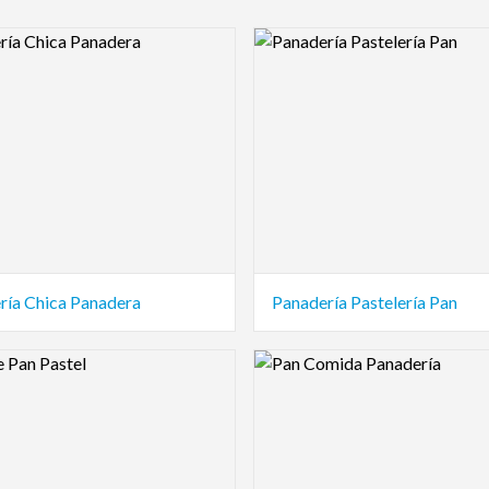
view Image
Logo Preview Image
ría Chica Panadera
Panadería Pastelería Pan
view Image
Logo Preview Image