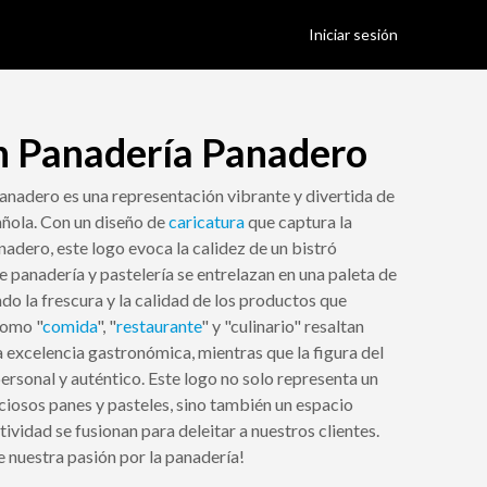
Iniciar sesión
n Panadería Panadero
anadero es una representación vibrante y divertida de
añola. Con un diseño de
caricatura
que captura la
anadero, este logo evoca la calidez de un bistró
 panadería y pastelería se entrelazan en una paleta de
do la frescura y la calidad de los productos que
como "
comida
", "
restaurante
" y "culinario" resaltan
excelencia gastronómica, mientras que la figura del
rsonal y auténtico. Este logo no solo representa un
iciosos panes y pasteles, sino también un espacio
tividad se fusionan para deleitar a nuestros clientes.
e nuestra pasión por la panadería!