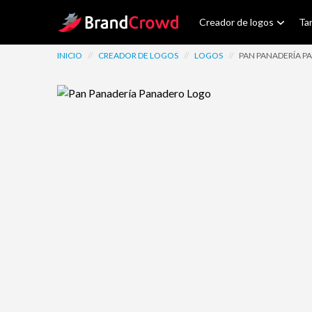
Site Logo
Creador de logos
Tar
INICIO
//
CREADOR DE LOGOS
//
LOGOS
//
PAN PANADERÍA 