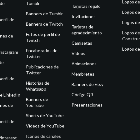
Logos de
 de
Tumblr
Tarjetas regalo
Logos de
Banners de Tumblr
Invitaciones
erfil de
Logos de
Banners de Twitch
Tarjetas de
agradecimiento
Logos de
Fotos de perfil de
ones de
Construc
Twitch
m
Camisetas
Logos de
Encabezados de
Instagram
Vídeos
Twitter
de
Animaciones
Publicaciones de
m
Twitter
Membretes
erfil de
Historias de
Banners de Etsy
m
Whatsapp
Código QR
e LinkedIn
Banners de
Presentaciones
ones de
YouTube
Shorts de YouTube
erfil de
Vídeos de YouTube
Iconos de canales
Pinterest