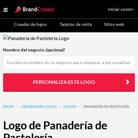
Site Logo
Iniciar sesión
Open menu
Creador de logos
Tarjetas de visita
Sitios web
Logo Template Preview
Nombre del negocio
(opcional)
PERSONALIZA ESTE LOGO
INICIO
//
CREADOR DE LOGOS
//
LOGOS
//
PANADERÍA DE PASTELERÍA
Logo de Panadería de
Pastelería