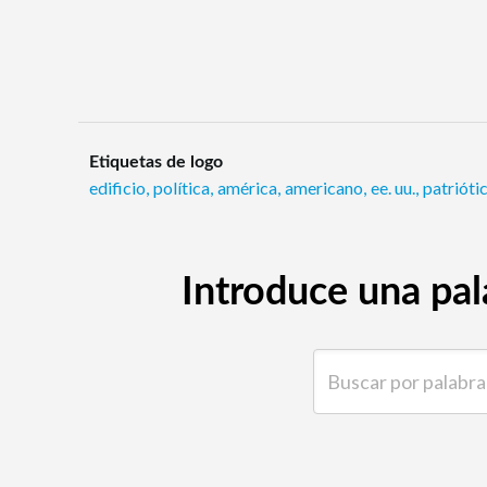
Etiquetas de logo
edificio
,
política
,
américa
,
americano
,
ee. uu.
,
patrióti
Introduce una pal
Buscar por palabra clave