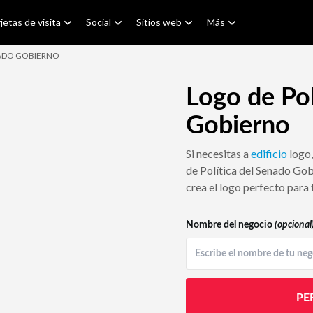
jetas de visita
Social
Sitios web
Más
NADO GOBIERNO
Logo de Pol
Gobierno
Si necesitas a
edificio
logo,
de Política del Senado Gob
crea el logo perfecto para 
Nombre del negocio
(opcional
PE