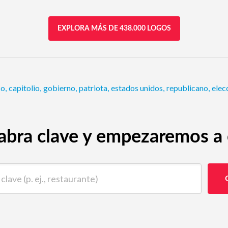
EXPLORA MÁS DE 438.000 LOGOS
co
,
capitolio
,
gobierno
,
patriota
,
estados unidos
,
republicano
,
elec
abra clave y empezaremos a c
 (p. ej., restaurante)