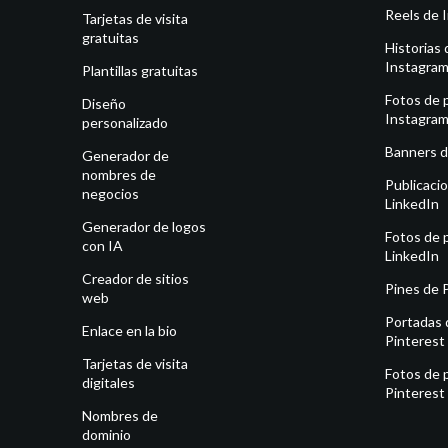
Reels de 
Tarjetas de visita
gratuitas
Historias 
Instagra
Plantillas gratuitas
Fotos de p
Diseño
Instagra
personalizado
Banners d
Generador de
nombres de
Publicaci
negocios
LinkedIn
Generador de logos
Fotos de p
con IA
LinkedIn
Creador de sitios
Pines de 
web
Portadas 
Enlace en la bio
Pinterest
Tarjetas de visita
Fotos de p
digitales
Pinterest
Nombres de
dominio