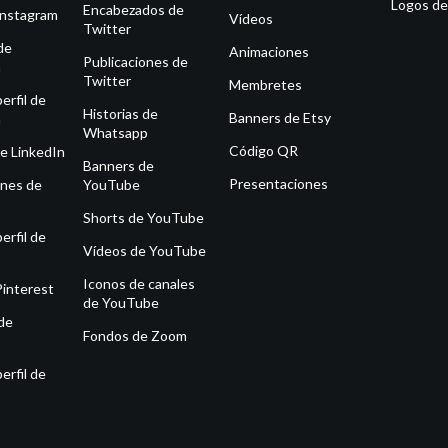
Logos de
Encabezados de
Instagram
Vídeos
Twitter
de
Animaciones
Publicaciones de
m
Twitter
Membretes
erfil de
Historias de
Banners de Etsy
m
Whatsapp
Código QR
e LinkedIn
Banners de
Presentaciones
ones de
YouTube
Shorts de YouTube
erfil de
Vídeos de YouTube
Iconos de canales
Pinterest
de YouTube
de
Fondos de Zoom
erfil de