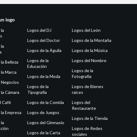
un logo
 la
Logos del DJ
Logos del León
ón
Logos del Doctor
Logos de la Montaña
 la
Logos de la Águila
Logos de la Música
a
Logos de la
Logos del Nombre
la Belleza
Educación
Logos de la
 la Marca
Logos de la Moda
Fotografía
 Negocios
Logos de la
Logos de Bienes
 la Cámara
Tipografía
raíces
l Café
Logos de la Comida
Logos del
Restaurante
 la Empresa
Logos de Juegos
Logos de la Tienda
 la
Logos del Gimnasio
ción
Logos de Redes
Logos de la Carta
sociales