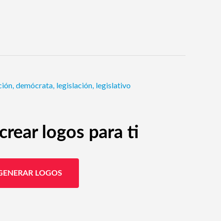
ción
,
demócrata
,
legislación
,
legislativo
rear logos para ti
GENERAR LOGOS