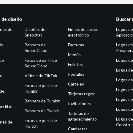
s de diseño
Buscar 
ones de
Diseños de
Firmas de correo
Logos de
Snapchat
electrónico
Aplicaci
de
Banners de
Facturas
Logos de
SoundCloud
Panaderí
Menús
de
Fotos de perfil de
Logos de 
Folletos
SoundCloud
Logos de
Postales
de
Vídeos de TikTok
Logos de
Carteles
Fotos de perfil de
Logos de
 de
Tumblr
Tarjetas regalo
Logos de
Banners de Tumblr
Invitaciones
erfil de
Logos de
Banners de Twitch
Tarjetas de
agradecimiento
Logos de
Fotos de perfil de
ones de
Construc
Twitch
m
Camisetas