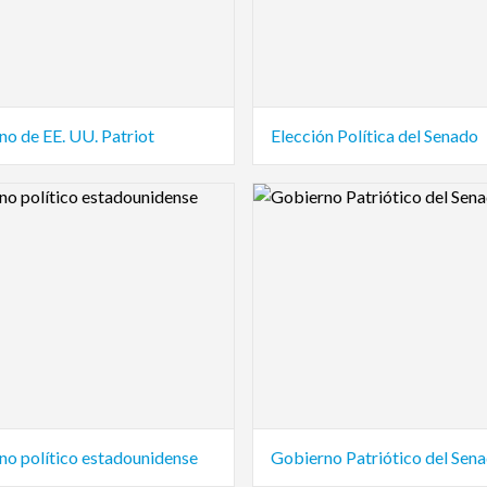
o de EE. UU. Patriot
Elección Política del Senado
view Image
Logo Preview Image
no político estadounidense
Gobierno Patriótico del Sen