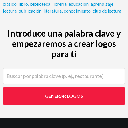
clásico
,
libro
,
biblioteca
,
librería
,
educación
,
aprendizaje
,
lectura
,
publicación
,
literatura
,
conocimiento
,
club de lectura
Introduce una palabra clave y
empezaremos a crear logos
para ti
Buscar por palabra clave (p. ej., restaurante)
GENERAR LOGOS