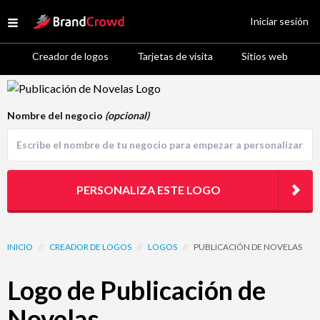
Site Logo
Iniciar sesión
Open menu
Creador de logos
Tarjetas de visita
Sitios web
Logo Template Preview
Nombre del negocio
(opcional)
PERSONALIZA ESTE LOGO
INICIO
//
CREADOR DE LOGOS
//
LOGOS
//
PUBLICACIÓN DE NOVELAS
Logo de Publicación de
Novelas